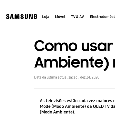
Skip
Skip
to
to
content
accessibility
help
Loja
Móvel
TV & AV
Electrodomést
Como usar
Ambiente)
Data da última actualização :
dez 24. 2020
As televisões estão cada vez maiores
Mode (Modo Ambiente) da QLED TV da
(Modo Ambiente).