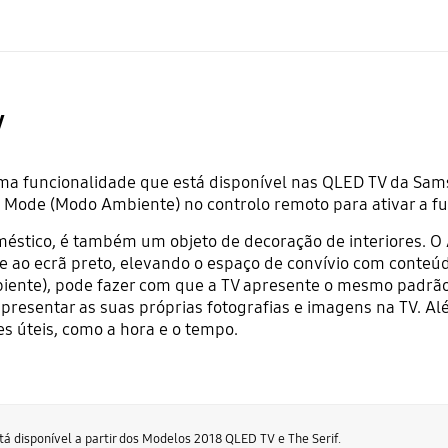
V
a funcionalidade que está disponível nas QLED TV da Sa
ode (Modo Ambiente) no controlo remoto para ativar a fu
méstico, é também um objeto de decoração de interiores.
te ao ecrã preto, elevando o espaço de convívio com conteú
nte), pode fazer com que a TV apresente o mesmo padrão 
presentar as suas próprias fotografias e imagens na TV. A
es úteis, como a hora e o tempo.
disponível a partir dos Modelos 2018 QLED TV e The Serif.