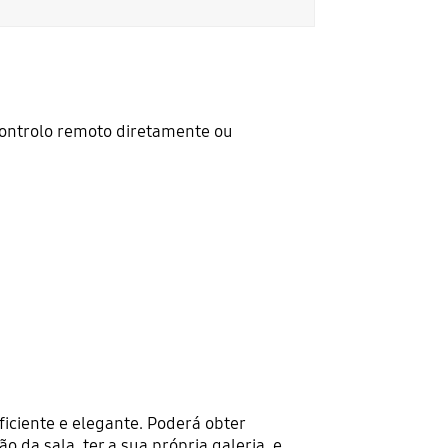
controlo remoto diretamente ou
iciente e elegante. Poderá obter
da sala, ter a sua própria galeria, e