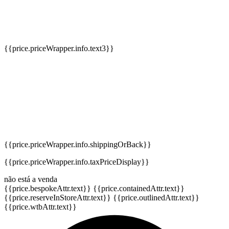
{{price.priceWrapper.info.text3}}
{{price.priceWrapper.info.shippingOrBack}}
{{price.priceWrapper.info.taxPriceDisplay}}
não está a venda
{{price.bespokeAttr.text}}
{{price.containedAttr.text}}
{{price.reserveInStoreAttr.text}}
{{price.outlinedAttr.text}}
{{price.wtbAttr.text}}