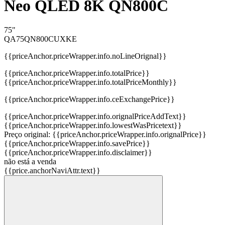
Neo QLED 8K QN800C
75"
QA75QN800CUXKE
{{priceAnchor.priceWrapper.info.noLineOrignal}}
{{priceAnchor.priceWrapper.info.totalPrice}}
{{priceAnchor.priceWrapper.info.totalPriceMonthly}}
{{priceAnchor.priceWrapper.info.ceExchangePrice}}
{{priceAnchor.priceWrapper.info.orignalPriceAddText}}
{{priceAnchor.priceWrapper.info.lowestWasPricetext}}
Preço original:
{{priceAnchor.priceWrapper.info.orignalPrice}}
{{priceAnchor.priceWrapper.info.savePrice}}
{{priceAnchor.priceWrapper.info.disclaimer}}
não está a venda
{{price.anchorNaviAttr.text}}