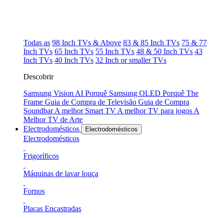
Todas as
98 Inch TVs & Above
83 & 85 Inch TVs
75 & 77
Inch TVs
65 Inch TVs
55 Inch TVs
48 & 50 Inch TVs
43
Inch TVs
40 Inch TVs
32 Inch or smaller TVs
Descobrir
Samsung Vision AI
Porquê Samsung OLED
Porquê The
Frame
Guia de Compra de Televisão
Guia de Compra
Soundbar
A melhor Smart TV
A melhor TV para jogos
A
Melhor TV de Arte
Electrodomésticos
Electrodomésticos
Electrodomésticos
Frigoríficos
Máquinas de lavar louça
Fornos
Placas Encastradas