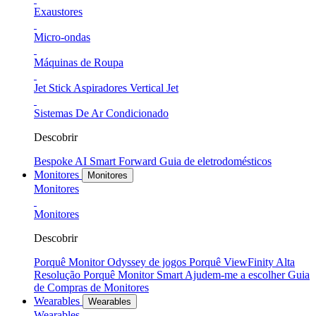
Exaustores
Micro-ondas
Máquinas de Roupa
Jet Stick Aspiradores Vertical Jet
Sistemas De Ar Condicionado
Descobrir
Bespoke AI
Smart Forward
Guia de eletrodomésticos
Monitores
Monitores
Monitores
Monitores
Descobrir
Porquê Monitor Odyssey de jogos
Porquê ViewFinity Alta
Resolução
Porquê Monitor Smart
Ajudem-me a escolher
Guia
de Compras de Monitores
Wearables
Wearables
Wearables