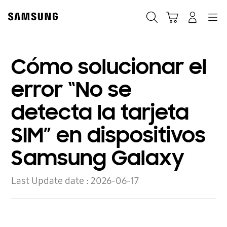
Skip
to
Búsqueda
Carrito
Navegación
Iniciar sesión
content
Cómo solucionar el
error “No se
detecta la tarjeta
SIM” en dispositivos
Samsung Galaxy
Last Update date :
2026-06-17