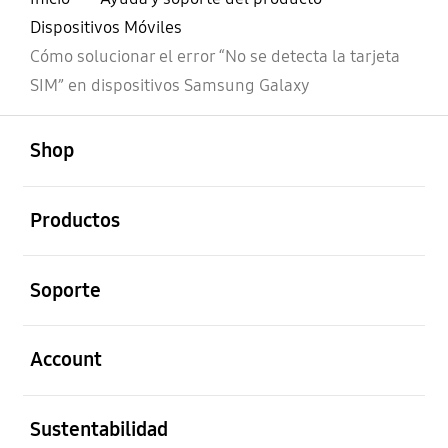
Dispositivos Móviles
Cómo solucionar el error “No se detecta la tarjeta
SIM” en dispositivos Samsung Galaxy
abierto
Footer Navigation
Shop
abierto
Productos
abierto
Soporte
abierto
Account
abierto
Sustentabilidad