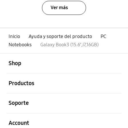
Ver más
Inicio
Ayuda y soporte del producto
PC
Notebooks
Galaxy Book3 (15.6",i7,16GB)
abierto
Footer Navigation
Shop
abierto
Productos
abierto
Soporte
abierto
Account