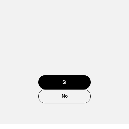
Sí
No