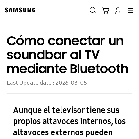
Skip
to
Búsqueda
Carrito
Navegación
Iniciar sesión
content
Cómo conectar un
soundbar al TV
mediante Bluetooth
Last Update date :
2026-03-05
Aunque el televisor tiene sus
propios altavoces internos, los
altavoces externos pueden