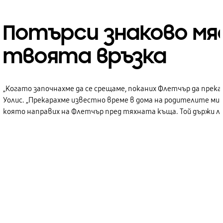
Потърси знаково м
твоята връзка
„Когато започнахме да се срещаме, поканих Флетчър да прека
Уолис. „Прекарахме известно време в дома на родителите ми 
която направих на Флетчър пред тяхната къща. Той държи ли