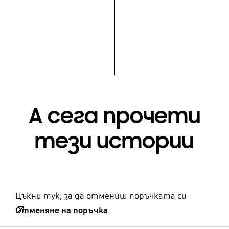
А сега прочети
тези истории
Цъкни тук, за да отмениш поръчката си
Отменяне на поръчка
отворен
Footer Navigation