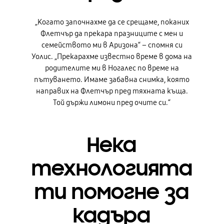
„Когато започнахме да се срещаме, поканих
Флетчър да прекара празниците с мен и
семейството ми в Аризона“ – спомня си
Уолис. „Прекарахме известно време в дома на
родителите ми в Ногалес по време на
пътуването. Имаме забавна снимка, която
направих на Флетчър пред тяхната къща.
Той държи лимони пред очите си.“
Нека
технологията
ти помогне за
кадъра