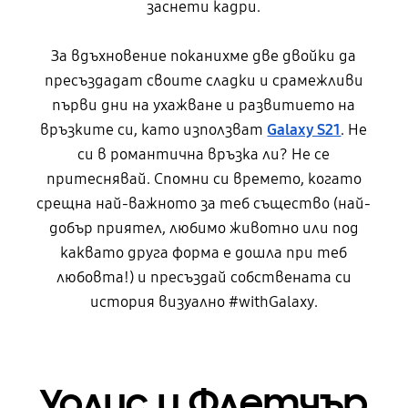
заснети кадри.
За вдъхновение поканихме две двойки да
пресъздадат своите сладки и срамежливи
първи дни на ухажване и развитието на
връзките си, като използват
Galaxy S21
. Не
си в романтична връзка ли? Не се
притеснявай. Спомни си времето, когато
срещна най-важното за теб същество (най-
добър приятел, любимо животно или под
каквато друга форма е дошла при теб
любовта!) и пресъздай собствената си
история визуално #withGalaxy.
Уолис и Флетчър