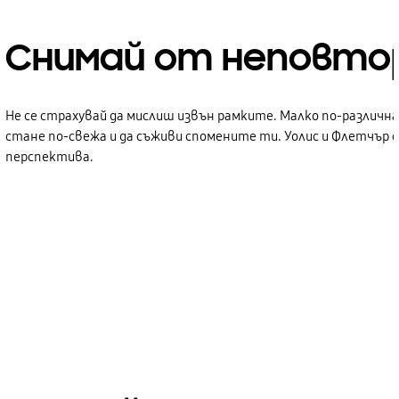
Снимай от неповто
Не се страхувай да мислиш извън рамките. Малко по-различна
стане по-свежа и да съживи спомените ти. Уолис и Флетчър са
перспектива.