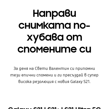
Направи
снимката по-
хубава от
спомените си
За деня на Свети Валентин си припомни
тези епични спомени и ги пресъздай в супер
висока резолюция с новия Galaxy S21.