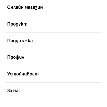
Онлайн магазин
отворен
Продукт
отворен
Поддръжка
отворен
Профил
отворен
Устойчивост
отворен
За нас