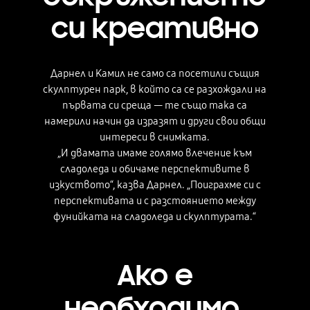
си креативно
Дарнел и Камил не само са посетили същия
скулптурен парк, в който са се разхождали на
първата си среща — те също така са
намерили начин да изразят и други свои общи
интереси в снимката.
„И двамата имаме голямо влечение към
сладоледа и обичаме перспективите в
изкуството“, казва Дарнел. „Поиграхме си с
перспективата и с разстоянието между
фунийката на сладоледа и скулптурата.“
Ако е
необходимо,