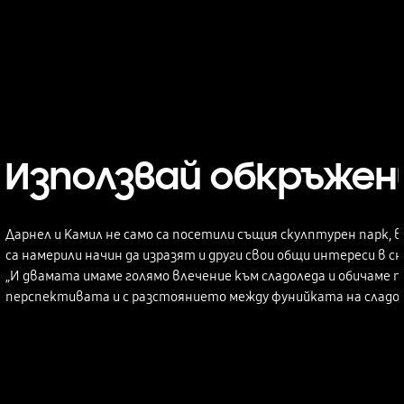
Използвай обкръже
Дарнел и Камил не само са посетили същия скулптурен парк, 
са намерили начин да изразят и други свои общи интереси в с
„И двамата имаме голямо влечение към сладоледа и обичаме п
перспективата и с разстоянието между фунийката на сладол