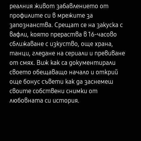
реалния живот забавлението от
профилите си в мрежите за
запознанства. Срещат се на закуска с
вафли, която прераства в 16-часово
сближаване с изкуство, още храна,
танци, гледане на сериали и превиване
от смях. Виж как са документирали
своето обещаващо начало и открий
още бонус съвети как да заснемеш
своите собствени снимки от
любовната си история.