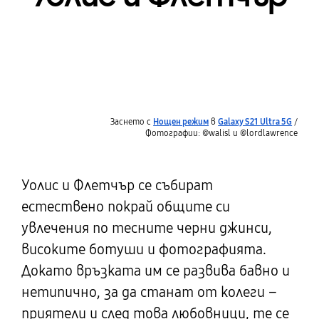
Заснето с
Нощен режим
в
Galaxy S21 Ultra 5G
/
Фотографии: @walisl и @lordlawrence
Уолис и Флетчър се събират
естествено покрай общите си
увлечения по тесните черни джинси,
високите ботуши и фотографията.
Докато връзката им се развива бавно и
нетипично, за да станат от колеги –
приятели и след това любовници, те се