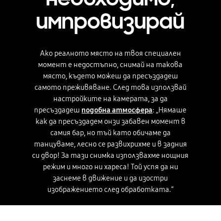
импровизирай
Ако реалното място на твоя специален
момент е недостъпно, снимай на такова
място, където можеш да пресъздадеш
самото преживяване. След това използвай
настройките на камерата, за да
пресъздадеш
подобна атмосфера
: „Нямаше
как да пресъздадем онзи забавен момент в
самия бар, но тъй като обичаме да
танцуваме, лесно се развихрихме и в задния
си двор! За тази снимка използвахме нощния
режим и много ни хареса! Той успя да ни
заснеме в движение и да изостри
изображението след обработката.“