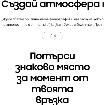
Създай атмосфера 
„Използвахме оригиналната фотография и нагласихме леко 
наситеността и оттенъка“, казват Уолис и Флетчър. „При ня
4
Потърси
знаково място
за момент от
твоята
връзка