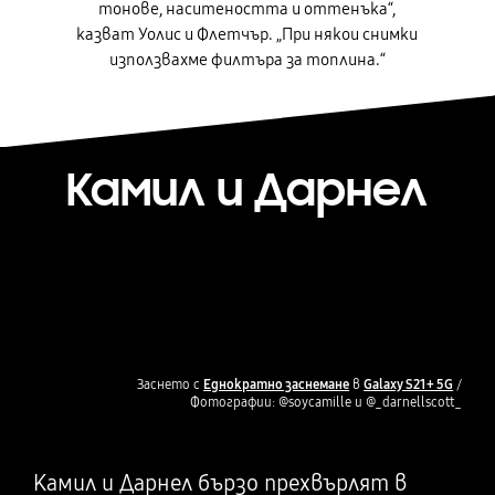
тонове, наситеността и оттенъка“,
казват Уолис и Флетчър. „При някои снимки
използвахме филтъра за топлина.“
Камил и Дарнел
Заснето с
Еднократно заснемане
в
Galaxy S21+ 5G
/
Фотографии: @soycamille и @_darnellscott_
Камил и Дарнел бързо прехвърлят в