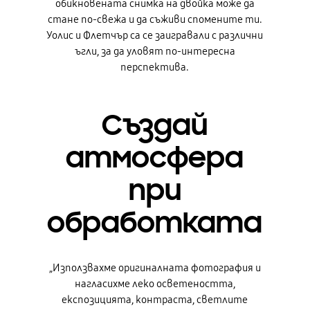
обикновената снимка на двойка може да
стане по-свежа и да съживи спомените ти.
Уолис и Флетчър са се заигравали с различни
ъгли, за да уловят по-интересна
перспектива.
Създай
атмосфера
при
обработката
„Използвахме оригиналната фотография и
нагласихме леко осветеността,
експозицията, контраста, светлите