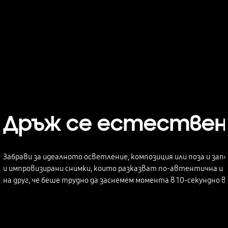
Дръж се естествен
Забрави за идеалното осветление, композиция или поза и 
и импровизирани снимки, които разказват по-автентична и в
на друг, че беше трудно да заснемем момента в 10-секундно в