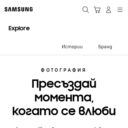
Skip
to
Търсене
Кошница
Влез
Navigation
content
Explore
Истории
Бранд
ФОТОГРАФИЯ
Пресъздай
момента,
когато се влюби