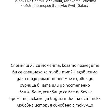
За деня на Свети Валентин, запечатай своята
любовна история в снимки #withGalaxy.
Спомняш ли си момента, когато погледите
ви се срещнаха за първи път? Независимо
дали този романтичен миг е довел до
сърчица в чата или до постепенно
сближаване, усилващо се все повече с
времето, искаме да видим твоята истинска
любовна история обновена с току-що