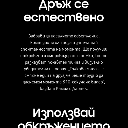
Дръж се
естествено
Забрави за идеалното осветление,
композиция или поза и запечатай
спонтанността на момента. Ще получиш
откровени и импровизирани снимки, които
разказват по-автентична и визуално
убедителна история. „Толкова много се
смяхме един на друг, че беше трудно да
заснемем момента в 10-секундно видео“,
казват Камил и Дарнел.
Използвай
обкръжението