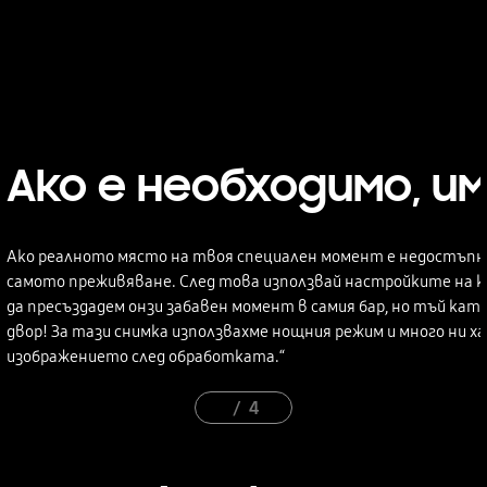
Ако е необходимо, и
Ако реалното място на твоя специален момент е недостъпно
самото преживяване. След това използвай настройките на к
да пресъздадем онзи забавен момент в самия бар, но тъй като
двор! За тази снимка използвахме нощния режим и много ни хар
изображението след обработката.“
4