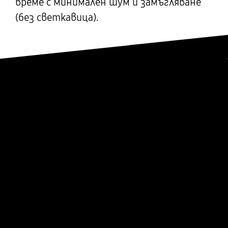
време с минимален шум и замъгляване
(без светкавица).