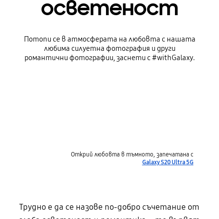
осветеност
Потопи се в атмосферата на любовта с нашата
любима силуетна фотография и други
романтични фотографии, заснети с #withGalaxy.
Открий любовта в тъмното, запечатана с
Galaxy S20 Ultra 5G
Трудно е да се назове по-добро съчетание от