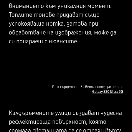
вниманието към уникалния момент.
Топлите тонове придават също
успокояваща нотка, затова при
обработване на изображения, може да
си поиграеш с нюансите.
Виж сърцето си в светлините, заснети с
Galaxy S20 Ultra 5G
Калдъръмените улици създават чудесна
рефлектираща повърхност, която
спомага светлината да се отрази върху