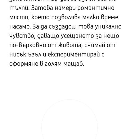
тълпи. Затова намери романтично
място, което позволява малко време
насаме. За да създадеш това уникално
чувство, даващо усещането за нещо
по-върховно от живота, снимай от
нисък ъгъл и експериментирай с
оформяне в голям мащаб.