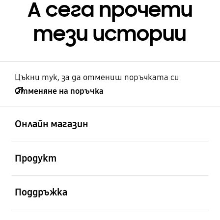
А сега прочети
тези истории
Цъкни тук, за да отмениш поръчката си
Отменяне на поръчка
отворен
Footer Navigation
Онлайн магазин
отворен
Продукт
отворен
Поддръжка
отворен