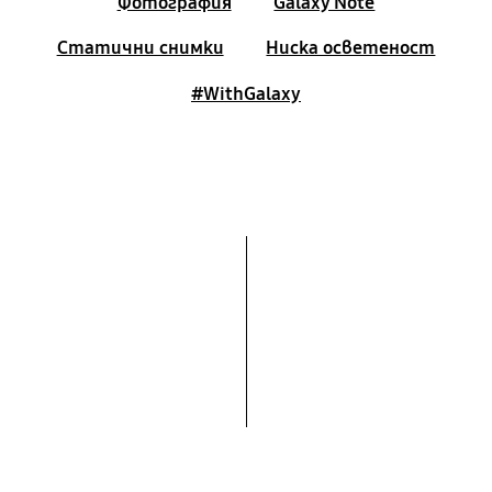
Фотография
Galaxy Note
Статични снимки
Ниска осветеност
#WithGalaxy