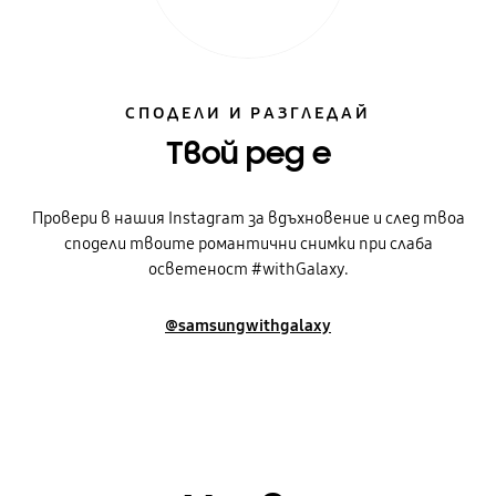
СПОДЕЛИ И РАЗГЛЕДАЙ
Твой ред е
Провери в нашия Instagram за вдъхновение и след твоа
сподели твоите романтични снимки при слаба
осветеност #withGalaxy.
@samsungwithgalaxy