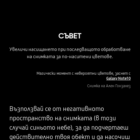
СЪВЕТ
Увеличи насищането при последващото обработване
на снимката за по-наситени цветове.
Магически момент с невероятни цветове, заснет с
Galaxy Note10
Снимка на Ален Гонзалез
Възползвай се от негативното
пространство на снимката (в този
случай синьото небе), за да подчертаеш
действително твоя обект и да насочиш