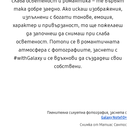
слаба осветеност и романтика – те вървят
така добре заедно. Ако искаш изображения,
изпълнени с богати тонове, емоция,
характер и привързаност, то ще пожелаеш
да започнеш да снимаш при слаба
осветеност. Потопи се в романтичната
атмосфера с фотографиите, заснети с
#withGalaxy и се вдъхнови да създадеш свои
собствени.
Пленителна силуетна фотография, заснета с
Galaxy Note10+
Снимка от Матиас Сантос