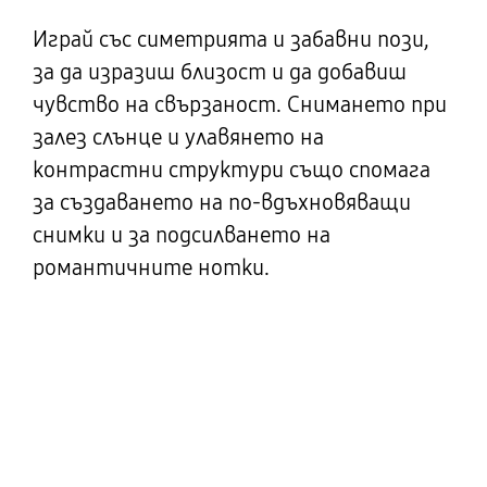
Играй със симетрията и забавни пози,
за да изразиш близост и да добавиш
чувство на свързаност. Снимането при
залез слънце и улавянето на
контрастни структури също спомага
за създаването на по-вдъхновяващи
снимки и за подсилването на
романтичните нотки.