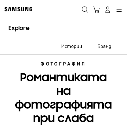
Skip
to
Търсене
Кошница
Влез
Navigation
content
Explore
Истории
Бранд
ФОТОГРАФИЯ
Романтиката
на
фотографията
при слаба