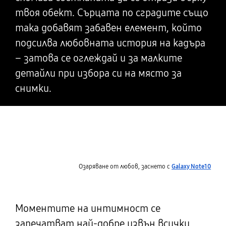
твоя обект. Сърцата по сградите също
така добавят забавен елемент, който
подсилва любовната история на кадъра
– затова се оглеждай и за малките
детайли при избора си на място за
снимки.
Озаряване от любов, заснето с
Galaxy Note10
Моментите на интимност се
запечатват най-добре извън всички