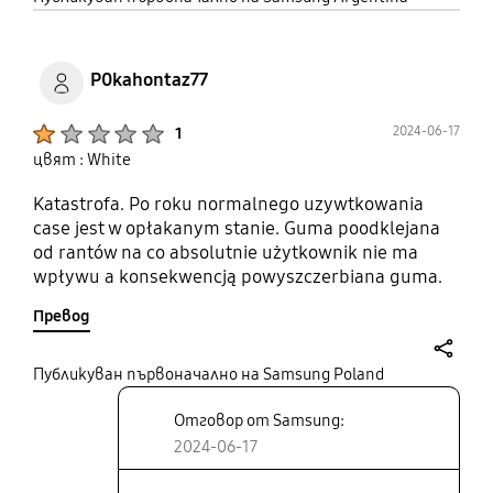
P0kahontaz77
Product Ratings :
2024-06-17
1
цвят : White
Katastrofa. Po roku normalnego uzywtkowania
case jest w opłakanym stanie. Guma poodklejana
od rantów na co absolutnie użytkownik nie ma
wpływu a konsekwencją powyszczerbiana guma.
Pierwszy raz się spotkałem z tym żeby case
Превод
przetrwał ledwo rok a tym bardziej od oficjalnego
producenta akcesoriów. Próba zgłoszenia
reklamacji kończy się tym, że dział reklamacji nie
share
Публикуван първоначално на Samsung Poland
widzi wady produktu lecz wadę użytkownika
Отговор от Samsung:
oczywiście. Pierwszy i ostatni raz case od
Samsunga.
2024-06-17