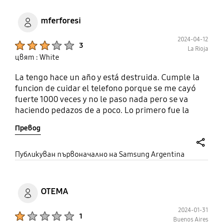
mferforesi
2024-04-12
Product Ratings :
3
La Rioja
цвят : White
La tengo hace un año y está destruida. Cumple la
funcion de cuidar el telefono porque se me cayó
fuerte 1000 veces y no le paso nada pero se va
haciendo pedazos de a poco. Lo primero fue la
correa que se rompio la silicona que la sostiene de
Превод
arriba y abajo y después se fueron desprendiendo
los bordes. A un año de tenerla tengo que
cambiarla si o si.
share
Публикуван първоначално на Samsung Argentina
OTEMA
2024-01-31
Product Ratings :
1
Buenos Aires