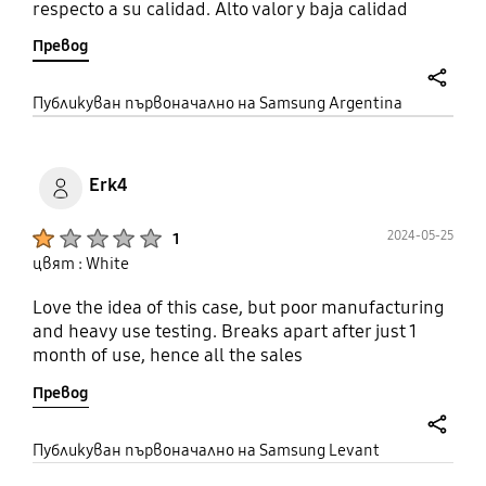
respecto a su calidad. Alto valor y baja calidad
Превод
share
Публикуван първоначално на Samsung Argentina
Erk4
Product Ratings :
2024-05-25
1
цвят : White
Love the idea of this case, but poor manufacturing
and heavy use testing. Breaks apart after just 1
month of use, hence all the sales
Превод
share
Публикуван първоначално на Samsung Levant