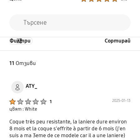
Филтри
Сортирай
11
Отзиви
ATY_
Product Ratings :
2025-01-13
1
цвят : White
Coque très peu resistante, la laniere dure environ
8 mois et la coque s'effrite à partir de 6 mois (j'en
suis a ma 3eme de ce modele car il a une laniere)