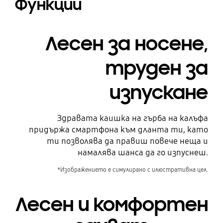
Функции
Лесен за носене,
труден за
изпускане
Здравата каишка на гърба на калъфа
придържа смартфона към дланта ти, като
ти позволява да правиш повече неща и
намалява шанса да го изпуснеш.
*Изображението е симулирано с илюстративна цел.
Лесен и комфортен