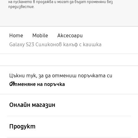
на пускането в продажба и могат да бъдат променяни без
предизвестие.
Home
Mobile
Аксесоари
Galaxy S23 Силиконов калъф с каишка
Цъкни тук, за да отмениш поръчката си
Отменяне на поръчка
отворен
Footer Navigation
Онлайн магазин
отворен
Продукт
отворен