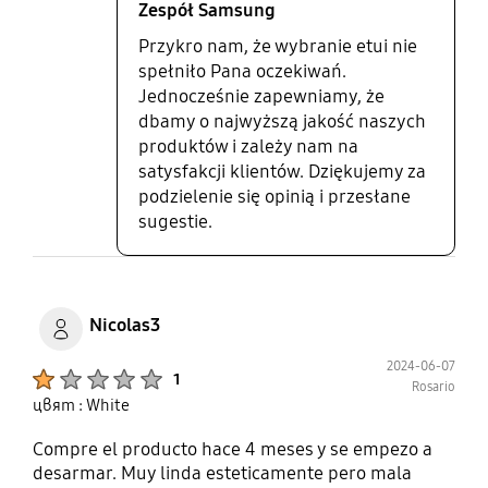
Zespół Samsung
Przykro nam, że wybranie etui nie
spełniło Pana oczekiwań.
Jednocześnie zapewniamy, że
dbamy o najwyższą jakość naszych
produktów i zależy nam na
satysfakcji klientów. Dziękujemy za
podzielenie się opinią i przesłane
sugestie.
Nicolas3
2024-06-07
Product Ratings :
1
Rosario
цвят : White
Compre el producto hace 4 meses y se empezo a
desarmar. Muy linda esteticamente pero mala