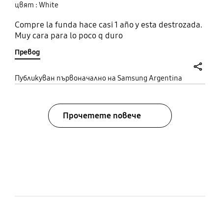
цвят : White
Compre la funda hace casi 1 año y esta destrozada.
Muy cara para lo poco q duro
Превод
share
Публикуван първоначално на Samsung Argentina
Прочетете повече
bazaarvoice Certification Label