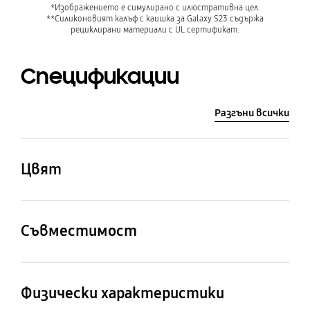
*Изображението е симулирано с илюстративна цел.
**Силиконовият калъф с каишка за Galaxy S23 съдържа
рециклирани материали с UL сертификат.
Спецификации
Разгъни всички
След
Цвят
White
Съвместимост
Съвместими
смартфон
Физически характеристики
Galaxy S23