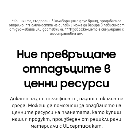
*Каишките, създадени в колаборация с друг бранд, продават се
отделно. **Наличността на дизайни може да варира в зависимост
от държавата или доставчика. ***Изображението е симулирано с
илюстративна цел.
Ние превръщаме
отпадъците в
ценни ресурси
Докато пазиш телефона си, пазиш и околната
среда. Можеш да помогнeш за опазването на
Преди
ценните ресурси на планетата, като купиш
нашия продукт, произведен от рециклирани
материали с UL сертификат.