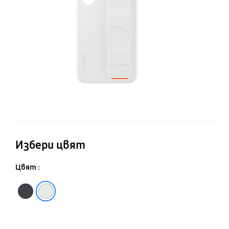
к
Избери цвят
Цвят :
Black
White