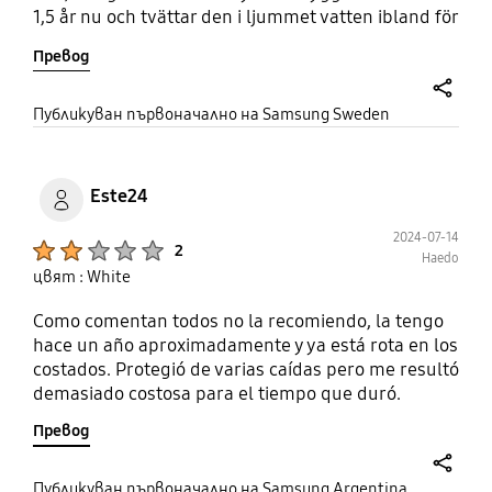
1,5 år nu och tvättar den i ljummet vatten ibland för
att få bandet rent. Lite trångt att få ner den i
Превод
bakfickan på jeansen om man måste ha den där.
share
Публикуван първоначално на Samsung Sweden
Este24
2024-07-14
Product Ratings :
2
Haedo
цвят : White
Como comentan todos no la recomiendo, la tengo
hace un año aproximadamente y ya está rota en los
costados. Protegió de varias caídas pero me resultó
demasiado costosa para el tiempo que duró.
Превод
share
Публикуван първоначално на Samsung Argentina