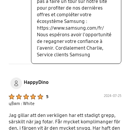
pas à faire un tour sur notre site
pour profiter de nos dernières
offres et compléter votre
écosystème Samsung :
https://www.samsung.com/fr/
Nous espérons avoir l'opportunité
de regagner votre confiance à
l'avenir. Cordialement Charlie,
Service clients Samsung
HappyDino
Product Ratings :
2024-07-25
5
цвят : White
Jag gillar att den verkligen har ett stadigt grepp,
särskilt när jag fotar. Får mycket komplimanger för
den, i färgen vit är den mycket snygg. Har haft den