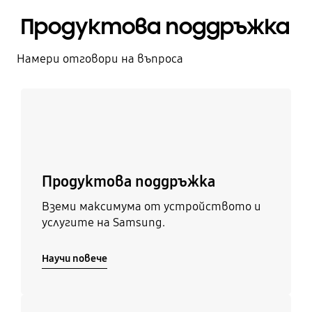
Продуктова поддръжка
Намери отговори на въпроса
Научи повече
Продуктова поддръжка
Вземи максимума от устройството и
услугите на Samsung.
Научи повече
Научи повече