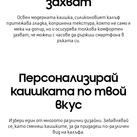
захват
Освен модерната каишка, силиконовият калъф
притежава гладка, копринена текстура, която не само е
мека на допир, но и осигурява толкова комфортен
захват, че можеш с часове да държиш смартфона в
ръката си.
Персонализирай
каишката по твой
вкус
Избери един от многото различни дизайни. Забавлявай
се, като сменяш каишките, за да придадеш по-различен
вид на калъфа.