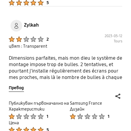
5
Zylkah
2023-05-12
Product Ratings :
2
Tours
цвят : Transparent
Dimensions parfaites, mais mon dieu le système de
montage impose trop de bulles. 2 tentatives, et
pourtant j'installe régulièrement des écrans pour
mes proches, mais là le nombre de bulles à chaque
tentative est catastrophique. J'avais testé une
Превод
protection d'une autre marque, les dimensions
étaient moins bonnes, mais aucune bulle. J'attends
de voir ce que le service client peut proposer...
share
Публикуван първоначално на Samsung France
Характеристики
Дизайн
Product Ratings :
Product Ratings :
1
1
Цена
Product Ratings :
5