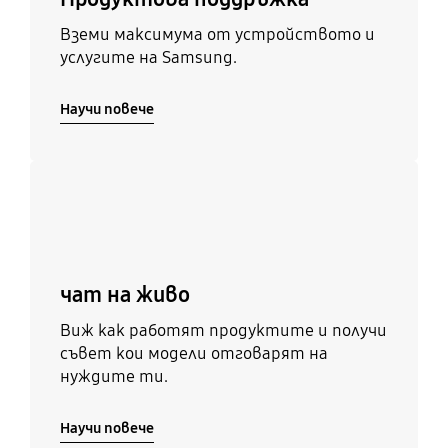
Вземи максимума от устройството и
услугите на Samsung.
Научи повече
Научи повече
чат на живо
Виж как работят продуктите и получи
съвет кои модели отговарят на
нуждите ти.
Научи повече