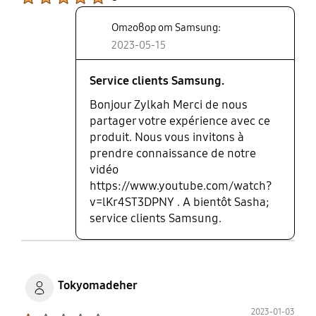
Отговор от Samsung:
2023-05-15
Service clients Samsung.
Bonjour Zylkah Merci de nous
partager votre expérience avec ce
produit. Nous vous invitons à
prendre connaissance de notre
vidéo
https://www.youtube.com/watch?
v=lKr4ST3DPNY . A bientôt Sasha;
service clients Samsung.
Tokyomadeher
2023-01-03
Product Ratings :