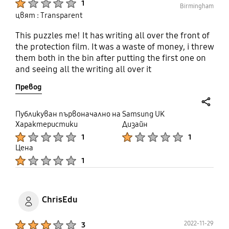
1
Birmingham
цвят : Transparent
This puzzles me! It has writing all over the front of
the protection film. It was a waste of money, i threw
them both in the bin after putting the first one on
and seeing all the writing all over it
Превод
share
Публикуван първоначално на Samsung UK
Характеристики
Дизайн
Product Ratings :
Product Ratings :
1
1
Цена
Product Ratings :
1
ChrisEdu
Product Ratings :
2022-11-29
3