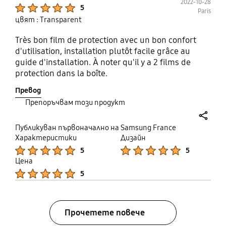
2022-10-28
Product Ratings :
5
Paris
цвят : Transparent
Très bon film de protection avec un bon confort
d'utilisation, installation plutôt facile grâce au
guide d'installation. À noter qu'il y a 2 films de
protection dans la boîte.
Превод
Препоръчвам този продукт
share
Публикуван първоначално на Samsung France
Характеристики
Дизайн
Product Ratings :
Product Ratings :
5
5
Цена
Product Ratings :
5
Прочетете повече