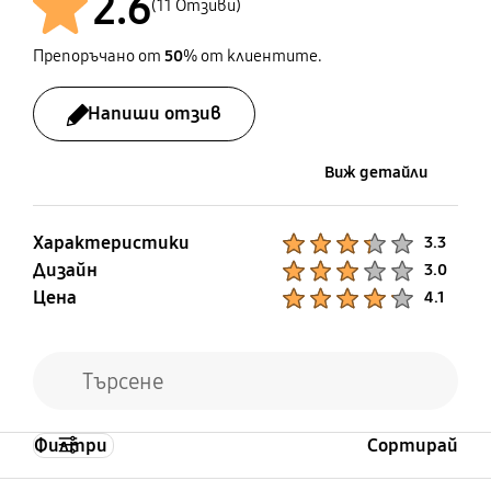
2.6
(11 Отзиви)
Препоръчано от
50
% от клиентите.
Напиши отзив
Виж детайли
Характеристики
Product Ratings :
3.3
Дизайн
Product Ratings :
3.0
Цена
Product Ratings :
4.1
Филтри
Сортирай