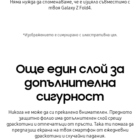
Няма нужда да споменаваме, че е изцяло съвместимо с
твоя Galaxy Z Fold4.
*Изображението е симулирано с илюстративна цел.
Още един слой за
допълнителна
сигурност
Никога не може да си прекалено внимателен. Предното
защитно фолио има допълнителен слой срещу
драскотини и отпечатъци от пръсти. Така ти помага да
предпазиш екрана на твоя смартфон от ежедневни
драскотини и случайни падания.