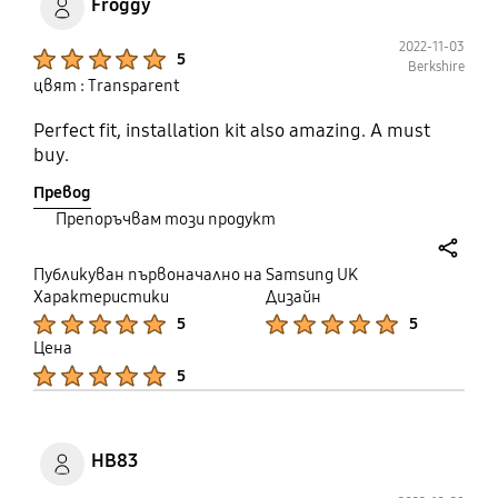
Froggy
2022-11-03
Product Ratings :
5
Berkshire
цвят : Transparent
Perfect fit, installation kit also amazing. A must
buy.
Превод
Препоръчвам този продукт
share
Публикуван първоначално на Samsung UK
Характеристики
Дизайн
Product Ratings :
Product Ratings :
5
5
Цена
Product Ratings :
5
HB83