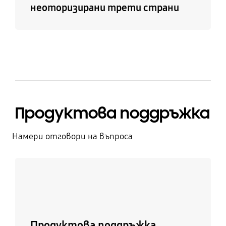
неоторизирани трети страни
Продуктова поддръжка
Намери отговори на въпроса
Научи повече
Продуктова поддръжка