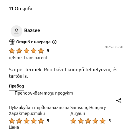
11
Отзиви
Bazsee
Отзив с награда
Open Tooltip Layer
2023-08-30
Product Ratings :
5
цвят : Transparent
Szuper termék. Rendkívül könnyű felhelyezni, és
tartós is.
Превод
Препоръчвам този продукт
share
Публикуван първоначално на Samsung Hungary
Характеристики
Дизайн
Product Ratings :
Product Ratings :
5
5
Цена
Product Ratings :