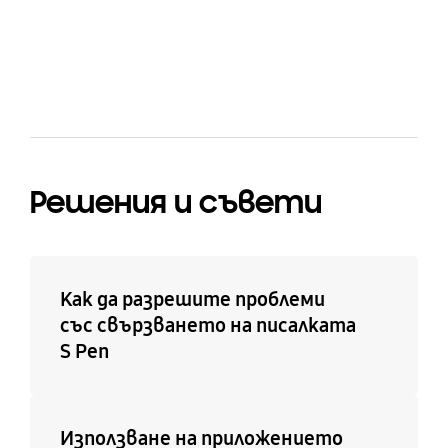
bazaarvoice Certification Label
Решения и съвети
Как да разрешите проблеми
със свързването на писалката
S Pen
Използване на приложението