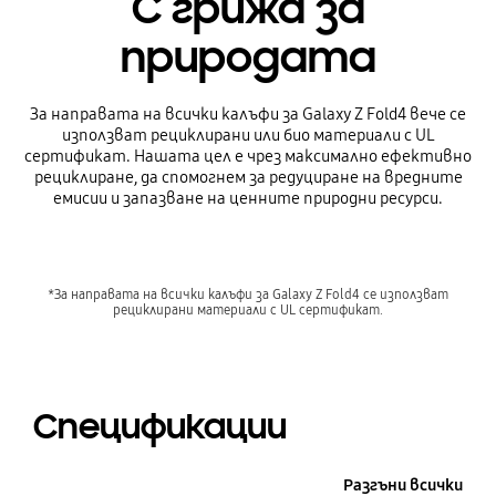
С грижа за
природата
За направата на всички калъфи за Galaxy Z Fold4 вече се
използват рециклирани или био материали с UL
сертификат. Нашата цел е чрез максимално ефективно
рециклиране, да спомогнем за редуциране на вредните
емисии и запазване на ценните природни ресурси.
*За направата на всички калъфи за Galaxy Z Fold4 се използват
рециклирани материали с UL сертификат.
Спецификации
Разгъни всички