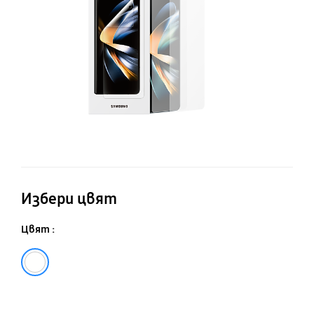
з
е
Избери цвят
Цвят :
Transparent