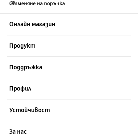
Отменяне на поръчка
отворен
Footer Navigation
Онлайн магазин
отворен
Продукт
отворен
Поддръжка
отворен
Профил
отворен
Устойчивост
отворен
За нас