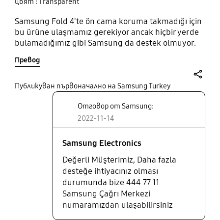
цвят : Transparent
Samsung Fold 4'te ön cama koruma takmadığı için
bu ürüne ulaşmamız gerekiyor ancak hiçbir yerde
bulamadığımız gibi Samsung da destek olmuyor.
Превод
share
Публикуван първоначално на Samsung Turkey
Отговор от Samsung:
2022-11-14
Samsung Electronics
Değerli Müşterimiz, Daha fazla
desteğe ihtiyacınız olması
durumunda bize 444 77 11
Samsung Çağrı Merkezi
numaramızdan ulaşabilirsiniz