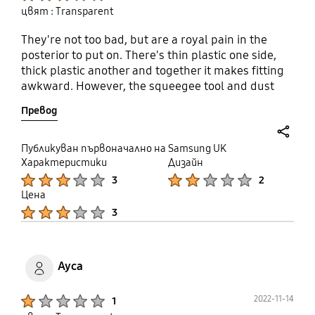
цвят : Transparent
They're not too bad, but are a royal pain in the
posterior to put on. There's thin plastic one side,
thick plastic another and together it makes fitting
awkward. However, the squeegee tool and dust
stickers we useful, as is the guide to align the
Превод
protective film.
share
Публикуван първоначално на Samsung UK
Характеристики
Дизайн
Product Ratings :
Product Ratings :
3
2
Цена
Product Ratings :
3
Ayca
Product Ratings :
2022-11-14
1