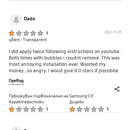
Dado
Product Ratings :
2022-11-05
1
цвят : Transparent
I did apply twice following instructions on youtube.
Both times with bubbles i coudnt remove. This was
most annoying installation ever. Waisted my
money...so angry. I woud give it 0 stars if possibile
Превод
share
Публикуван първоначално на Samsung CH
Характеристики
Дизайн
Product Ratings :
Product Ratings :
1
1