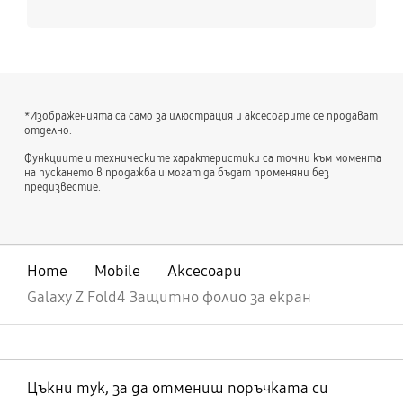
*Изображенията са само за илюстрация и аксесоарите се продават
отделно.
Функциите и техническите характеристики са точни към момента
на пускането в продажба и могат да бъдат променяни без
предизвестие.
Home
Mobile
Аксесоари
Galaxy Z Fold4 Защитно фолио за екран
Цъкни тук, за да отмениш поръчката си