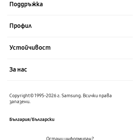
Поддръжка
отворен
Профил
отворен
Устойчивост
отворен
За нас
Copyright© 1995-2026 г. Samsung. Всички права
запазени.
България/Български
Остани информиран?