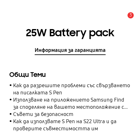
3
Известие
25W Battery pack
Информация за гаранцията
Общи Теми
Как да разрешите проблеми със свързването
на писалката S Pen
Използване на приложението Samsung Find
за споделяне на вашето местоположение с
вашите приятели, дете, семейство и други
Съвети за безопасност
контакти
Как да използвате S Pen на S22 Ultra и да
проверите съвместимостта им