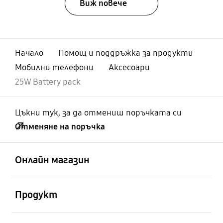
Виж повече
Начало
Помощ и поддръжка за продукти
Мобилни телефони
Аксесоари
25W Battery pack
Цъкни тук, за да отмениш поръчката си
Отменяне на поръчка
отворен
Footer Navigation
Онлайн магазин
отворен
Продукт
отворен