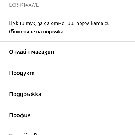
ECR-K14AWE
Цъкни тук, за да отмениш поръчката си
Отменяне на поръчка
отворен
Footer Navigation
Онлайн магазин
отворен
Продукт
отворен
Поддръжка
отворен
Профил
отворен