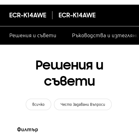
ECR-K14AWE
ECR-K14AWE
Решения и съвети
Ръководства и изтегляни
Решения и
съвети
всичко
Често Задавани Въпроси
Филтър