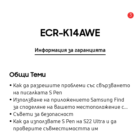
3
Известие
ECR-K14AWE
Информация за гаранцията
Общи Теми
Как да разрешите проблеми със свързването
на писалката S Pen
Използване на приложението Samsung Find
за споделяне на вашето местоположение с
вашите приятели, дете, семейство и други
Съвети за безопасност
контакти
Как да използвате S Pen на S22 Ultra и да
проверите съвместимостта им