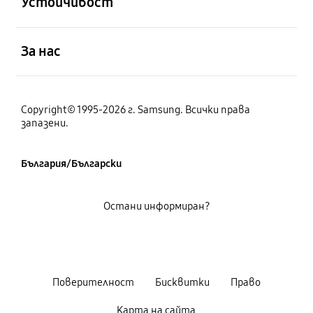
Устойчивост
отворен
За нас
Copyright© 1995-2026 г. Samsung. Всички права
запазени.
България/Български
Остани информиран?
Поверителност
Бисквитки
Право
Карта на сайта