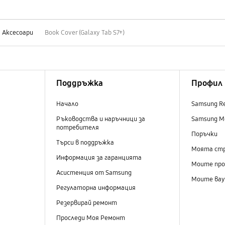
Аксесоари
Book Cover (Galaxy Tab S7+)
Поддръжка
Профил
Начало
Samsung R
Ръководства и наръчници за
Samsung M
потребителя
Поръчки
Търси в поддръжка
Моята ст
Информация за гаранцията
Моите пр
Асистенция от Samsung
Моите вау
Регулаторна информация
Резервирай ремонт
Проследи Моя Ремонт