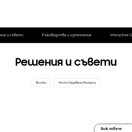
ния и съвети
Ръководства и изтегляния
Interactive 
Решения и съвети
всичко
Често Задавани Въпроси
Виж повече