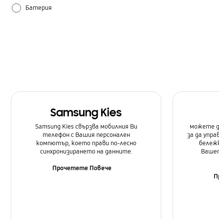
Батерия
Как се използва
Настройка
Самсунг Приложения
Samsung Kies
Samsung Kies свързва мобилния Ви
можете д
телефон с Вашия персонален
за да упр
компютър, което прави по-лесно
бележк
синхронизирането на данните.
Вашет
Прочетете Повече
П