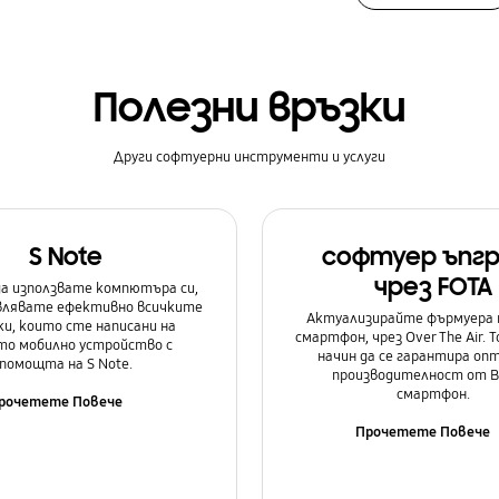
Полезни връзки
Други софтуерни инструменти и услуги
S Note
софтуер ъпг
чрез FOTA
а използвате компютъра си,
авлявате ефективно всичките
Актуализирайте фърмуера 
и, които сте написани на
смартфон, чрез Over The Air. Т
о мобилно устройство с
начин да се гарантира оп
помощта на S Note.
производителност от 
смартфон.
рочетете Повече
Прочетете Повече