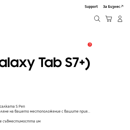
Support
За Бизнес
Търсене
Кошница
Влез/Регистрирай се
Търсене
3
Известие
alaxy Tab S7+)
салката S Pen
стоположение с вашите приятели, дете, семейство и други контакти
рите съвместимостта им