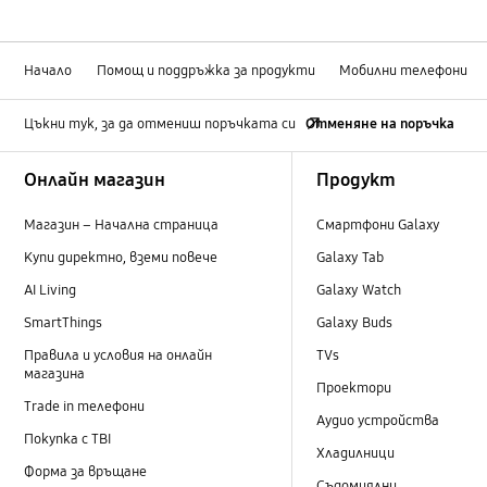
Начало
Помощ и поддръжка за продукти
Мобилни телефони
Цъкни тук, за да отмениш поръчката си
Отменяне на поръчка
Footer Navigation
Онлайн магазин
Продукт
Магазин – Начална страница
Смартфони Galaxy
Купи директно, вземи повече
Galaxy Tab
AI Living
Galaxy Watch
SmartThings
Galaxy Buds
Правила и условия на онлайн
TVs
магазина
Проектори
Trade in телефони
Аудио устройства
Покупка с TBI
Хладилници
Форма за връщане
Съдомиялни