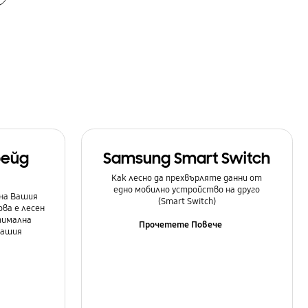
рейд
Samsung Smart Switch
Как лесно да прехвърляте данни от
едно мобилно устройство на друго
на Вашия
(Smart Switch)
ова е лесен
тимална
Прочетете Повече
Вашия