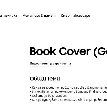
а техника
Монитори & памет
Смарт аксесоари
Book Cover (G
Информация за гаранцията
Общи Теми
Как да разрешите проблеми със свързването на пи
Използване на приложението Samsung Find за споделяне на вашето ме
Съвети за безопасност
Как да използвате S Pen на S22 Ultra и да прове