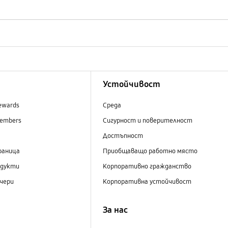
Устойчивост
ewards
Среда
embers
Сигурност и поверителност
Достъпност
раница
Приобщаващо работно място
одукти
Корпоративно гражданство
чери
Корпоративна устойчивост
За нас