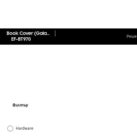
Book Cover (Galaxy Tab S7+)
Реше
EF-BT970
Филтър
Hardware