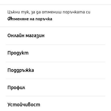
Цъкни тук, за да отмениш поръчката си
Отменяне на поръчка
отворен
Footer Navigation
Онлайн магазин
отворен
Продукт
отворен
Поддръжка
отворен
Профил
отворен
Устойчивост