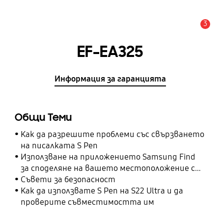
3
Известие
EF-EA325
Информация за гаранцията
Общи Теми
Как да разрешите проблеми със свързването
на писалката S Pen
Използване на приложението Samsung Find
за споделяне на вашето местоположение с
вашите приятели, дете, семейство и други
Съвети за безопасност
контакти
Как да използвате S Pen на S22 Ultra и да
проверите съвместимостта им