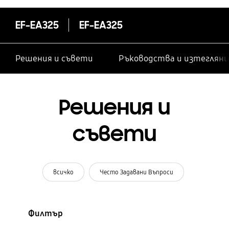
EF-EA325
EF-EA325
Решения и съвети
Ръководства и изтегляни
Решения и
съвети
всичко
Често Задавани Въпроси
Филтър