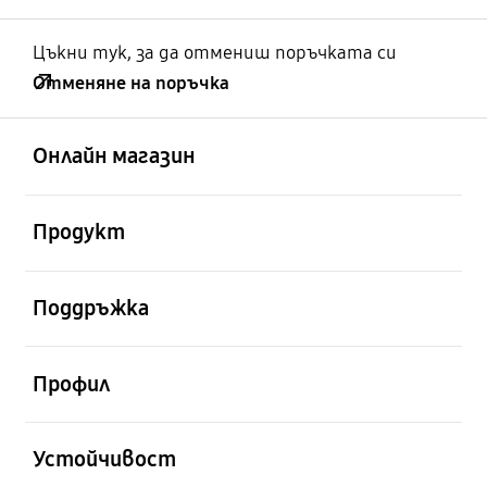
Цъкни тук, за да отмениш поръчката си
Отменяне на поръчка
отворен
Footer Navigation
Онлайн магазин
отворен
Продукт
отворен
Поддръжка
отворен
Профил
отворен
Устойчивост