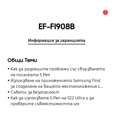
3
Известие
EF-FI908B
Информация за гаранцията
Общи Теми
Как да разрешите проблеми със свързването
на писалката S Pen
Използване на приложението Samsung Find
за споделяне на вашето местоположение с
вашите приятели, дете, семейство и други
Съвети за безопасност
контакти
Как да използвате S Pen на S22 Ultra и да
проверите съвместимостта им