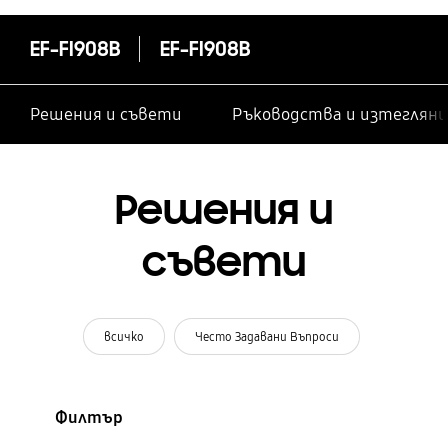
EF-FI908B
EF-FI908B
Решения и съвети
Ръководства и изтегляни
Решения и
съвети
всичко
Често Задавани Въпроси
Филтър