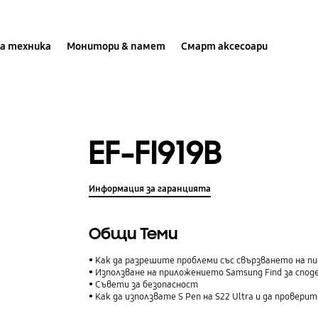
а техника
Монитори & памет
Смарт аксесоари
EF-FI919B
Информация за гаранцията
Общи Теми
Как да разрешите проблеми със свързването на пи
Използване на приложението Samsung Find за споделяне на вашето ме
Съвети за безопасност
Как да използвате S Pen на S22 Ultra и да прове