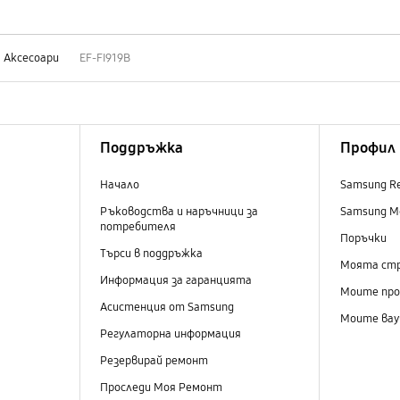
Аксесоари
EF-FI919B
Поддръжка
Профил
Начало
Samsung R
Ръководства и наръчници за
Samsung M
потребителя
Поръчки
Търси в поддръжка
Моята ст
Информация за гаранцията
Моите пр
Асистенция от Samsung
Моите вау
Регулаторна информация
Резервирай ремонт
Проследи Моя Ремонт