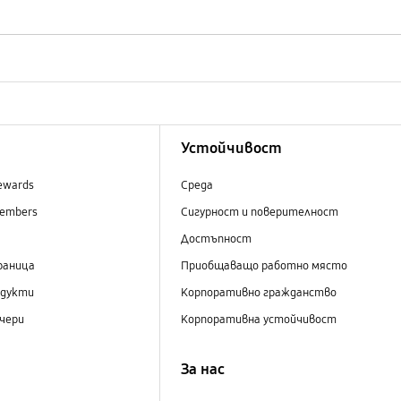
Устойчивост
ewards
Среда
embers
Сигурност и поверителност
Достъпност
раница
Приобщаващо работно място
одукти
Корпоративно гражданство
чери
Корпоративна устойчивост
За нас