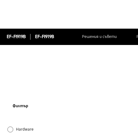
EF-FI919B
EF-FI919B
Решения и съвети
Филтър
Hardware