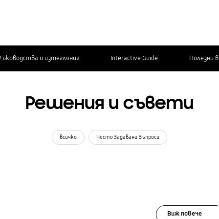
Ръководства и изтегляния
Interactive Guide
Полезни 
Решения и съвети
всичко
Често Задавани Въпроси
Виж повече