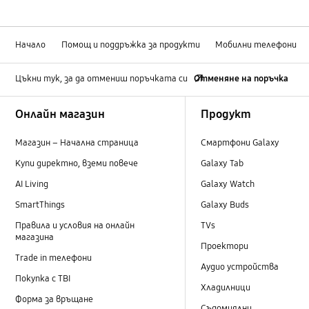
Начало
Помощ и поддръжка за продукти
Мобилни телефони
Цъкни тук, за да отмениш поръчката си
Отменяне на поръчка
Footer Navigation
Онлайн магазин
Продукт
Магазин – Начална страница
Смартфони Galaxy
Купи директно, вземи повече
Galaxy Tab
AI Living
Galaxy Watch
SmartThings
Galaxy Buds
Правила и условия на онлайн
TVs
магазина
Проектори
Trade in телефони
Аудио устройства
Покупка с TBI
Хладилници
Форма за връщане
Съдомиялни