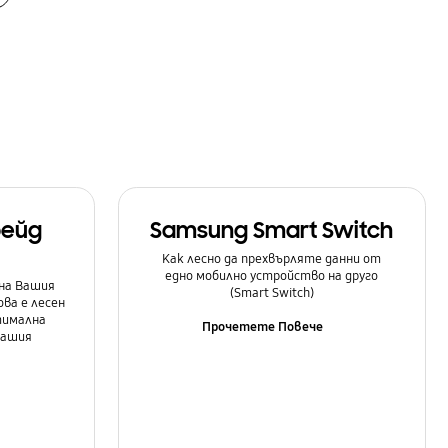
рейд
Samsung Smart Switch
Как лесно да прехвърляте данни от
едно мобилно устройство на друго
на Вашия
(Smart Switch)
ова е лесен
тимална
Прочетете Повече
Вашия