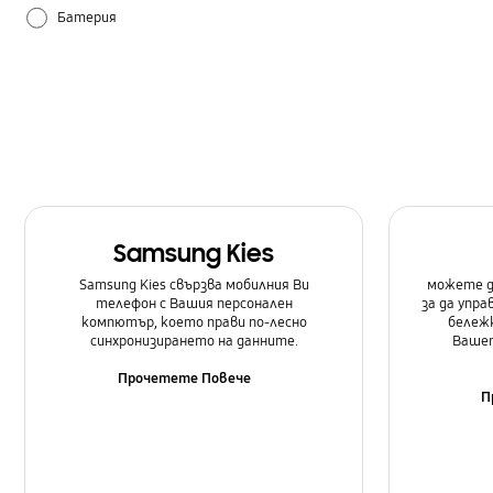
Батерия
Как се използва
Настройка
Самсунг Приложения
Samsung Kies
Samsung Kies свързва мобилния Ви
можете д
телефон с Вашия персонален
за да упр
компютър, което прави по-лесно
бележк
синхронизирането на данните.
Вашет
Прочетете Повече
П