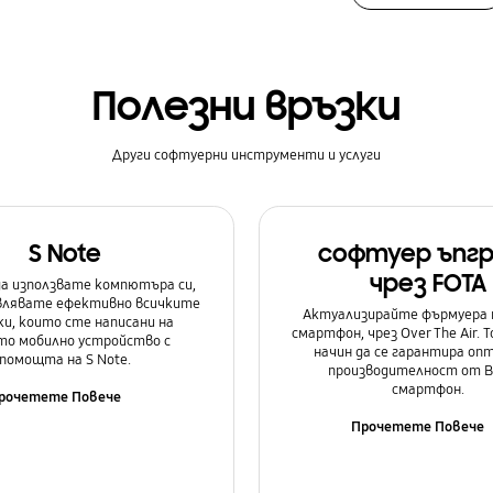
Полезни връзки
Други софтуерни инструменти и услуги
S Note
софтуер ъпг
чрез FOTA
а използвате компютъра си,
авлявате ефективно всичките
Актуализирайте фърмуера 
и, които сте написани на
смартфон, чрез Over The Air. Т
о мобилно устройство с
начин да се гарантира оп
помощта на S Note.
производителност от 
смартфон.
рочетете Повече
Прочетете Повече