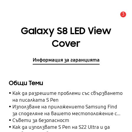
3
Известие
Galaxy S8 LED View
Cover
Информация за гаранцията
Общи Теми
Как да разрешите проблеми със свързването
на писалката S Pen
Използване на приложението Samsung Find
за споделяне на вашето местоположение с
вашите приятели, дете, семейство и други
Съвети за безопасност
контакти
Как да използвате S Pen на S22 Ultra и да