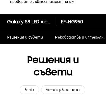
проверите съвместимостта им
Galaxy S8 LED View Cover
EF-NG950
Решения и съвети
Ръководства и изтегляни
Решения и
съвети
всичко
Често Задавани Въпроси