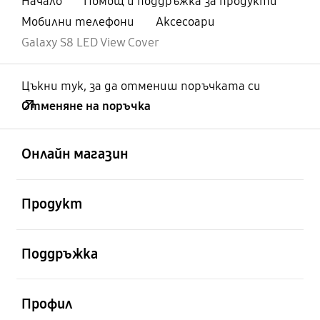
Начало
Помощ и поддръжка за продукти
Мобилни телефони
Аксесоари
Galaxy S8 LED View Cover
Цъкни тук, за да отмениш поръчката си
Отменяне на поръчка
отворен
Footer Navigation
Онлайн магазин
отворен
Продукт
отворен
Поддръжка
отворен
Профил