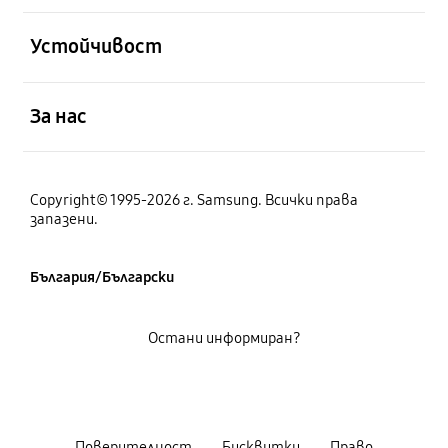
отворен
Устойчивост
отворен
За нас
Copyright© 1995-2026 г. Samsung. Всички права
запазени.
България/Български
Остани информиран?
Поверителност
Бисквитки
Право