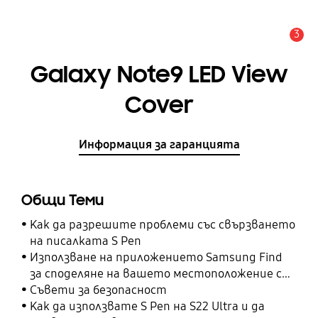
3
Известие
Galaxy Note9 LED View
Cover
Информация за гаранцията
Общи Теми
Как да разрешите проблеми със свързването
на писалката S Pen
Използване на приложението Samsung Find
за споделяне на вашето местоположение с
вашите приятели, дете, семейство и други
Съвети за безопасност
контакти
Как да използвате S Pen на S22 Ultra и да