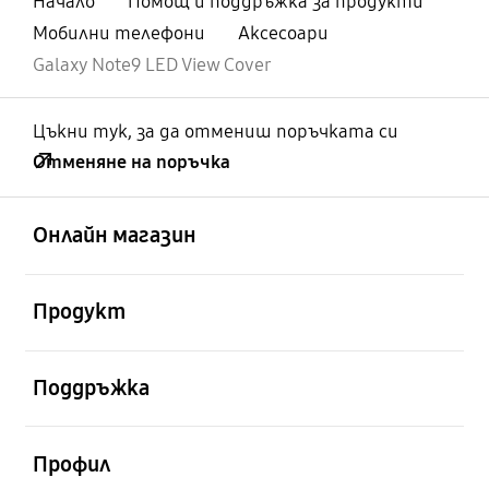
Начало
Помощ и поддръжка за продукти
Мобилни телефони
Аксесоари
Galaxy Note9 LED View Cover
Цъкни тук, за да отмениш поръчката си
Отменяне на поръчка
отворен
Footer Navigation
Онлайн магазин
отворен
Продукт
отворен
Поддръжка
отворен
Профил