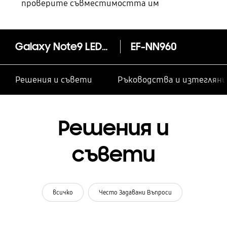
проверите съвместимостта им
Galaxy Note9 LED View Cover
EF-NN960
Решения и съвети
Ръководства и изтегляни
Решения и
съвети
всичко
Често Задавани Въпроси