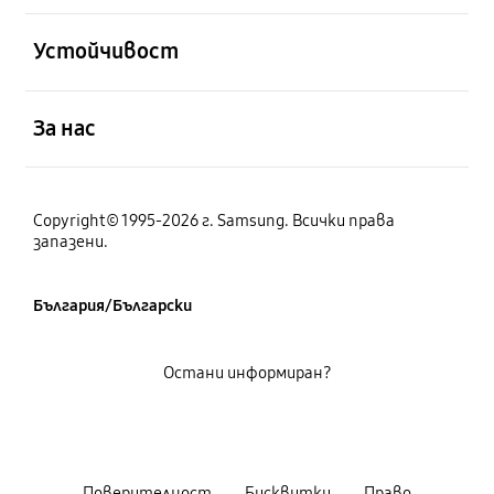
отворен
Устойчивост
отворен
За нас
Copyright© 1995-2026 г. Samsung. Всички права
запазени.
България/Български
Остани информиран?
Поверителност
Бисквитки
Право