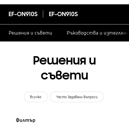
EF-ON910S
EF-ON910S
Решения и съвети
Ръководства и изтегляни
Решения и
съвети
всичко
Често Задавани Въпроси
Филтър