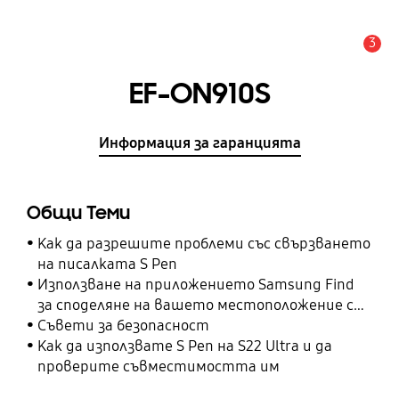
3
Известие
EF-ON910S
Информация за гаранцията
Общи Теми
Как да разрешите проблеми със свързването
на писалката S Pen
Използване на приложението Samsung Find
за споделяне на вашето местоположение с
вашите приятели, дете, семейство и други
Съвети за безопасност
контакти
Как да използвате S Pen на S22 Ultra и да
проверите съвместимостта им