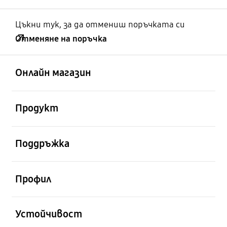
Цъкни тук, за да отмениш поръчката си
Отменяне на поръчка
отворен
Footer Navigation
Онлайн магазин
отворен
Продукт
отворен
Поддръжка
отворен
Профил
отворен
Устойчивост