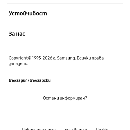
отворен
Устойчивост
отворен
За нас
Copyright© 1995-2026 г. Samsung. Всички права
запазени.
България/Български
Остани информиран?
Поверителност
Бисквитки
Право