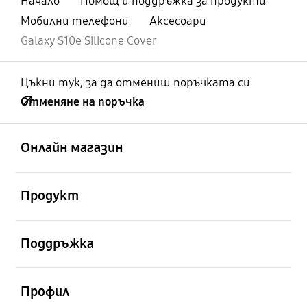
Начало
Помощ и поддръжка за продукти
Мобилни телефони
Аксесоари
Galaxy S10e Silicone Cover
Цъкни тук, за да отмениш поръчката си
Отменяне на поръчка
отворен
Footer Navigation
Онлайн магазин
отворен
Продукт
отворен
Поддръжка
отворен
Профил