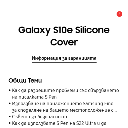
3
Известие
Galaxy S10e Silicone
Cover
Информация за гаранцията
Общи Теми
Как да разрешите проблеми със свързването
на писалката S Pen
Използване на приложението Samsung Find
за споделяне на вашето местоположение с
вашите приятели, дете, семейство и други
Съвети за безопасност
контакти
Как да използвате S Pen на S22 Ultra и да