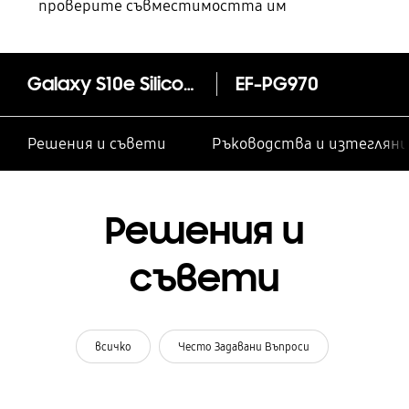
проверите съвместимостта им
Galaxy S10e Silicone Cover
EF-PG970
Решения и съвети
Ръководства и изтегляни
Решения и
съвети
всичко
Често Задавани Въпроси