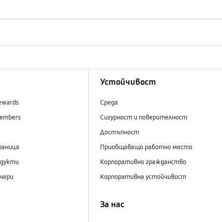
Устойчивост
ewards
Среда
embers
Сигурност и поверителност
Достъпност
раница
Приобщаващо работно място
одукти
Корпоративно гражданство
чери
Корпоративна устойчивост
За нас