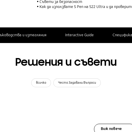
Съвети за безопасност
Как да използвате S Pen на S22 Ultra и да прове
ъководства и изтегляния
Interactive Guide
Специфик
Решения и съвети
всичко
Често Задавани Въпроси
Виж повече