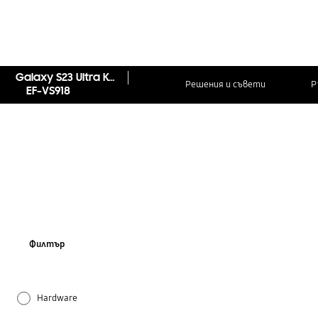
Galaxy S23 Ultra Кожен калъф
Решения и съвети
Р
EF-VS918
Филтър
Hardware