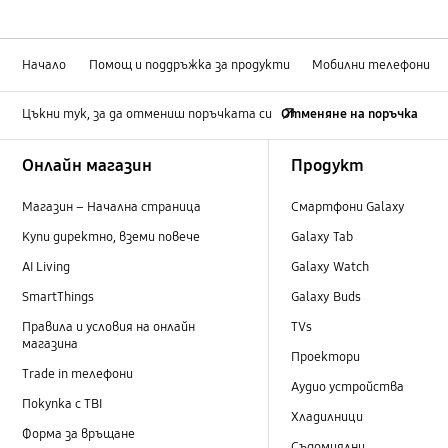
Начало
Помощ и поддръжка за продукти
Мобилни телефони
Цъкни тук, за да отмениш поръчката си
Отменяне на поръчка
Footer Navigation
Онлайн магазин
Продукт
Магазин – Начална страница
Смартфони Galaxy
Купи директно, вземи повече
Galaxy Tab
AI Living
Galaxy Watch
SmartThings
Galaxy Buds
Правила и условия на онлайн
TVs
магазина
Проектори
Trade in телефони
Аудио устройства
Покупка с TBI
Хладилници
Форма за връщане
Съдомиялни