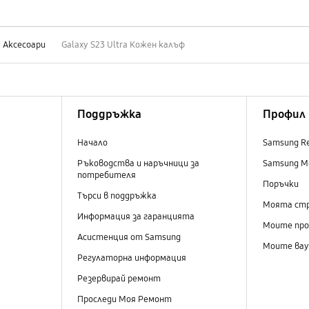
Аксесоари
Galaxy S23 Ultra Кожен калъф
Поддръжка
Профил
Начало
Samsung R
Ръководства и наръчници за
Samsung M
потребителя
Поръчки
Търси в поддръжка
Моята ст
Информация за гаранцията
Моите пр
Асистенция от Samsung
Моите вау
Регулаторна информация
Резервирай ремонт
Проследи Моя Ремонт