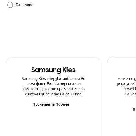
Батерия
Как се използва
Настройка
Самсунг Приложения
Samsung Kies
Samsung Kies свързва мобилния Ви
можете д
телефон с Вашия персонален
за да упр
компютър, което прави по-лесно
бележк
синхронизирането на данните.
Вашет
Прочетете Повече
П