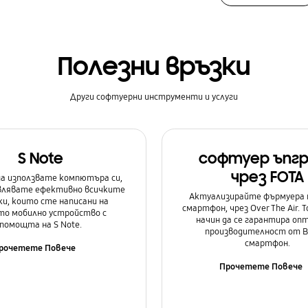
Полезни връзки
Други софтуерни инструменти и услуги
S Note
софтуер ъпг
чрез FOTA
а използвате компютъра си,
авлявате ефективно всичките
Актуализирайте фърмуера 
и, които сте написани на
смартфон, чрез Over The Air. Т
о мобилно устройство с
начин да се гарантира оп
помощта на S Note.
производителност от 
смартфон.
рочетете Повече
Прочетете Повече