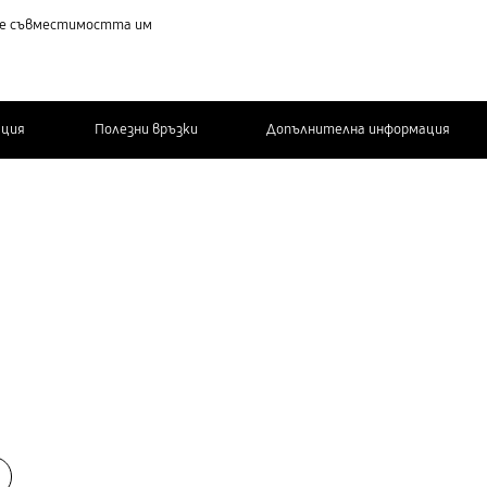
рите съвместимостта им
ация
Полезни връзки
Допълнителна информация
СВЪРЖЕТЕ СЕ
С НАС