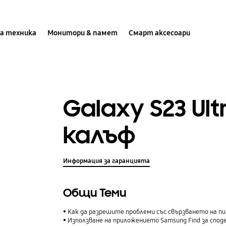
а техника
Монитори & памет
Смарт аксесоари
Galaxy S23 Ul
калъф
Информация за гаранцията
Общи Теми
Как да разрешите проблеми със свързването на пи
Използване на приложението Samsung Find за споделяне на вашето ме