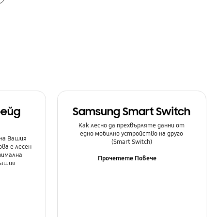
рейд
Samsung Smart Switch
Как лесно да прехвърляте данни от
едно мобилно устройство на друго
на Вашия
(Smart Switch)
ова е лесен
тимална
Прочетете Повече
Вашия