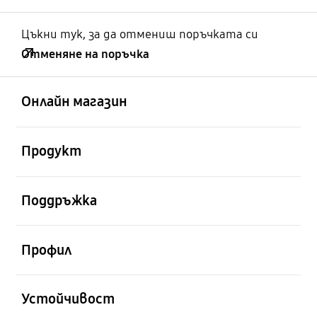
Цъкни тук, за да отмениш поръчката си
Отменяне на поръчка
отворен
Footer Navigation
Онлайн магазин
отворен
Продукт
отворен
Поддръжка
отворен
Профил
отворен
Устойчивост