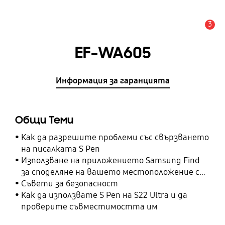
3
Известие
EF-WA605
Информация за гаранцията
Общи Теми
Как да разрешите проблеми със свързването
на писалката S Pen
Използване на приложението Samsung Find
за споделяне на вашето местоположение с
вашите приятели, дете, семейство и други
Съвети за безопасност
контакти
Как да използвате S Pen на S22 Ultra и да
проверите съвместимостта им