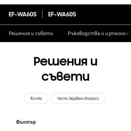
EF-WA605
EF-WA605
Решения и съвети
Ръководства и изтегляни
Решения и
съвети
всичко
Често Задавани Въпроси
Филтър