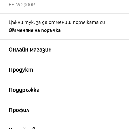
EF-WG900R
Цъкни тук, за да отмениш поръчката си
Отменяне на поръчка
отворен
Footer Navigation
Онлайн магазин
отворен
Продукт
отворен
Поддръжка
отворен
Профил
отворен