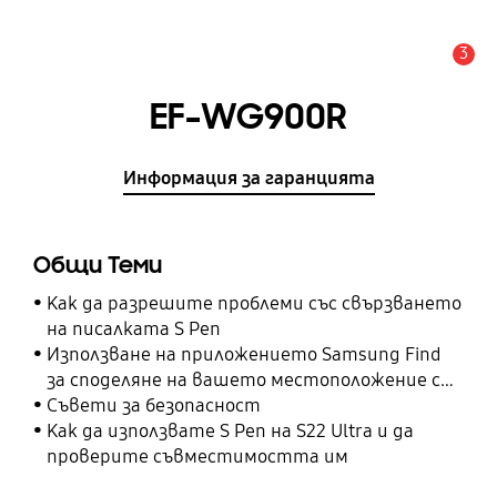
3
Известие
EF-WG900R
Информация за гаранцията
Общи Теми
Как да разрешите проблеми със свързването
на писалката S Pen
Използване на приложението Samsung Find
за споделяне на вашето местоположение с
вашите приятели, дете, семейство и други
Съвети за безопасност
контакти
Как да използвате S Pen на S22 Ultra и да
проверите съвместимостта им