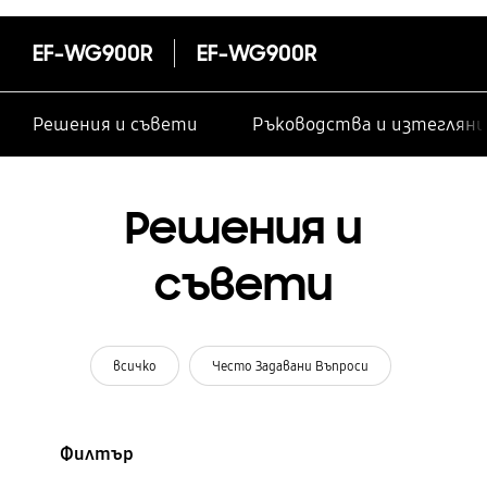
EF-WG900R
EF-WG900R
Решения и съвети
Ръководства и изтегляни
Решения и
съвети
всичко
Често Задавани Въпроси
Филтър