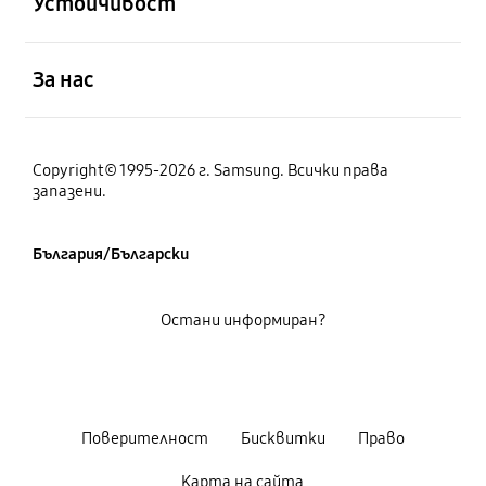
Устойчивост
отворен
За нас
Copyright© 1995-2026 г. Samsung. Всички права
запазени.
България/Български
Остани информиран?
Поверителност
Бисквитки
Право
Карта на сайта