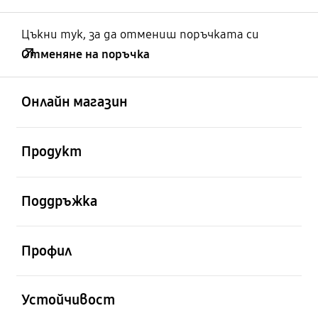
Цъкни тук, за да отмениш поръчката си
Отменяне на поръчка
отворен
Footer Navigation
Онлайн магазин
отворен
Продукт
отворен
Поддръжка
отворен
Профил
отворен
Устойчивост