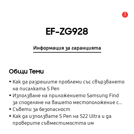
3
Известие
EF-ZG928
Информация за гаранцията
Общи Теми
Как да разрешите проблеми със свързването
на писалката S Pen
Използване на приложението Samsung Find
за споделяне на вашето местоположение с
вашите приятели, дете, семейство и други
Съвети за безопасност
контакти
Как да използвате S Pen на S22 Ultra и да
проверите съвместимостта им