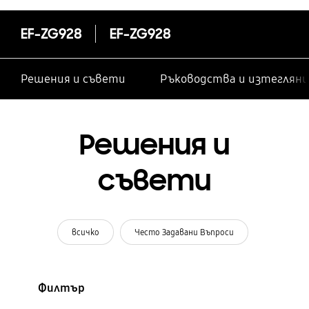
EF-ZG928
EF-ZG928
Решения и съвети
Ръководства и изтегляни
Решения и
съвети
всичко
Често Задавани Въпроси
Филтър