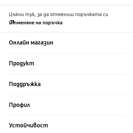
Цъкни тук, за да отмениш поръчката си
Отменяне на поръчка
отворен
Footer Navigation
Онлайн магазин
отворен
Продукт
отворен
Поддръжка
отворен
Профил
отворен
Устойчивост