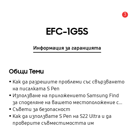
3
Известие
EFC-1G5S
Информация за гаранцията
Общи Теми
Как да разрешите проблеми със свързването
на писалката S Pen
Използване на приложението Samsung Find
за споделяне на вашето местоположение с
вашите приятели, дете, семейство и други
Съвети за безопасност
контакти
Как да използвате S Pen на S22 Ultra и да
проверите съвместимостта им