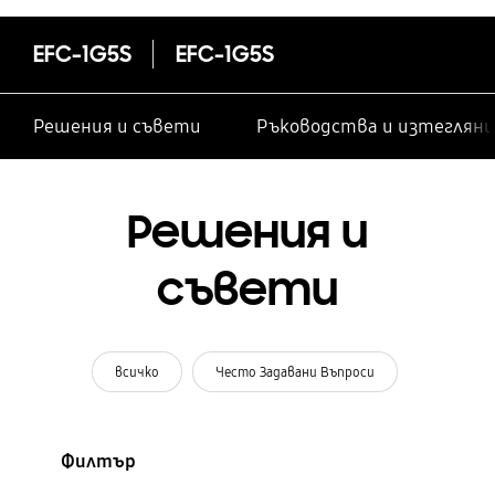
EFC-1G5S
EFC-1G5S
Решения и съвети
Ръководства и изтегляни
Решения и
съвети
всичко
Често Задавани Въпроси
Филтър