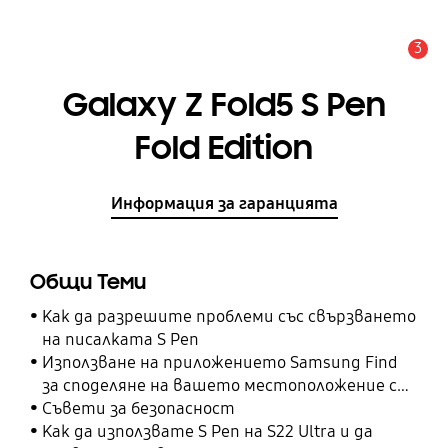
3
Известие
Galaxy Z Fold5 S Pen
Fold Edition
Информация за гаранцията
Общи Теми
Как да разрешите проблеми със свързването
на писалката S Pen
Използване на приложението Samsung Find
за споделяне на вашето местоположение с
вашите приятели, дете, семейство и други
Съвети за безопасност
контакти
Как да използвате S Pen на S22 Ultra и да