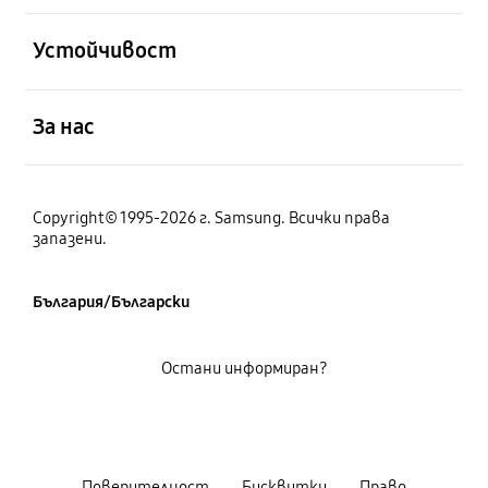
отворен
Устойчивост
отворен
За нас
Copyright© 1995-2026 г. Samsung. Всички права
запазени.
България/Български
Остани информиран?
Поверителност
Бисквитки
Право