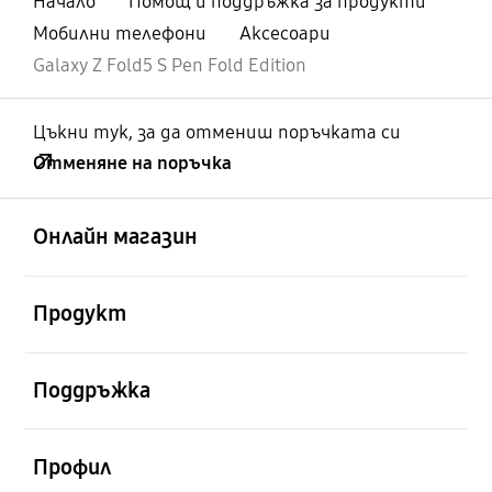
Начало
Помощ и поддръжка за продукти
Мобилни телефони
Аксесоари
Galaxy Z Fold5 S Pen Fold Edition
Цъкни тук, за да отмениш поръчката си
Отменяне на поръчка
отворен
Footer Navigation
Онлайн магазин
отворен
Продукт
отворен
Поддръжка
отворен
Профил