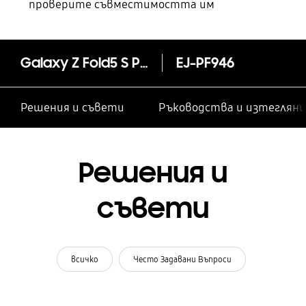
проверите съвместимостта им
Galaxy Z Fold5 S Pen Fold Edition
EJ-PF946
Решения и съвети
Ръководства и изтегляни
Решения и
съвети
всичко
Често Задавани Въпроси