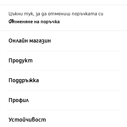
Цъкни тук, за да отмениш поръчката си
Отменяне на поръчка
отворен
Footer Navigation
Онлайн магазин
отворен
Продукт
отворен
Поддръжка
отворен
Профил
отворен
Устойчивост