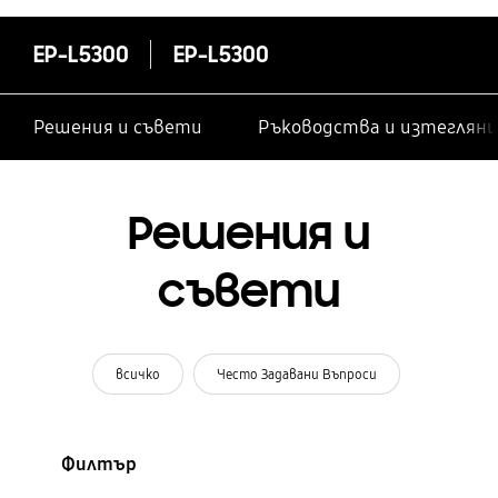
EP-L5300
EP-L5300
Решения и съвети
Ръководства и изтегляни
Решения и
съвети
всичко
Често Задавани Въпроси
Филтър