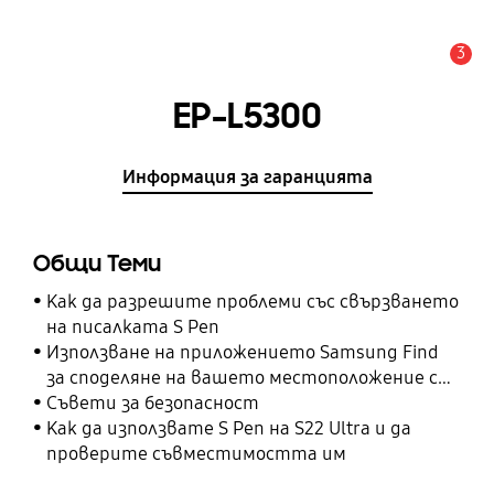
3
Известие
EP-L5300
Информация за гаранцията
Общи Теми
Как да разрешите проблеми със свързването
на писалката S Pen
Използване на приложението Samsung Find
за споделяне на вашето местоположение с
вашите приятели, дете, семейство и други
Съвети за безопасност
контакти
Как да използвате S Pen на S22 Ultra и да
проверите съвместимостта им