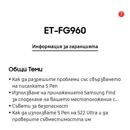
3
Известие
ET-FG960
Информация за гаранцията
Общи Теми
Как да разрешите проблеми със свързването
на писалката S Pen
Използване на приложението Samsung Find
за споделяне на вашето местоположение с
вашите приятели, дете, семейство и други
Съвети за безопасност
контакти
Как да използвате S Pen на S22 Ultra и да
проверите съвместимостта им