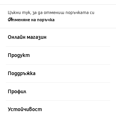
Цъкни тук, за да отмениш поръчката си
Отменяне на поръчка
отворен
Footer Navigation
Онлайн магазин
отворен
Продукт
отворен
Поддръжка
отворен
Профил
отворен
Устойчивост