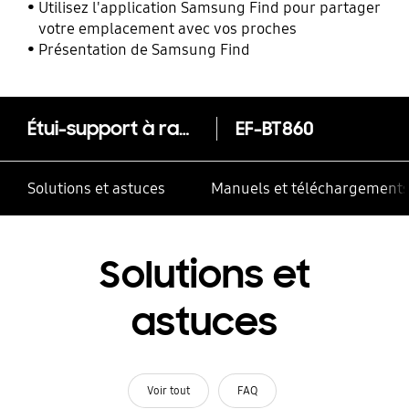
mobiles Samsung Galaxy
Utilisez l'application Samsung Find pour partager
votre emplacement avec vos proches
Présentation de Samsung Find
Étui-support à rabat rigide (Galaxy Tab S6)
EF-BT860
Solutions et astuces
Manuels et téléchargement
Solutions et
astuces
Voir tout
FAQ