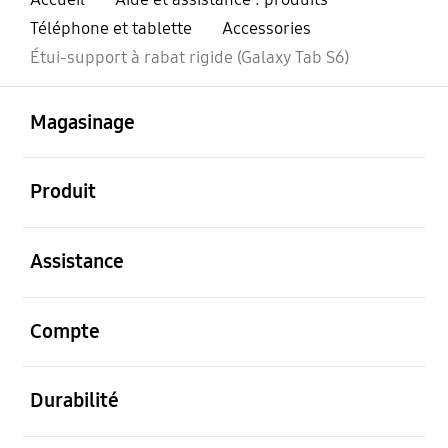
Téléphone et tablette
Accessories
Étui-support à rabat rigide (Galaxy Tab S6)
ouvert
Footer Navigation
Magasinage
ouvert
Produit
ouvert
Assistance
ouvert
Compte
ouvert
Durabilité
ouvert