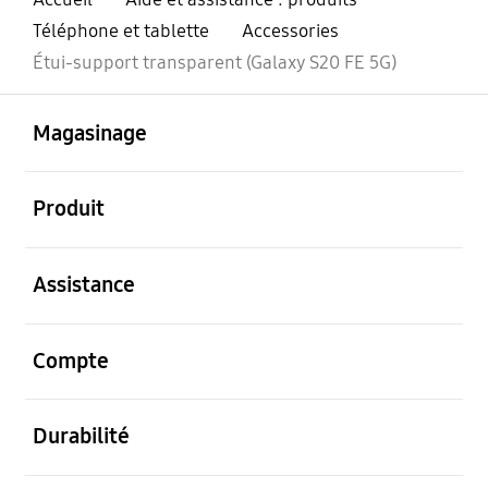
Téléphone et tablette
Accessories
Étui-support transparent (Galaxy S20 FE 5G)
ouvert
Footer Navigation
Magasinage
ouvert
Produit
ouvert
Assistance
ouvert
Compte
ouvert
Durabilité
ouvert