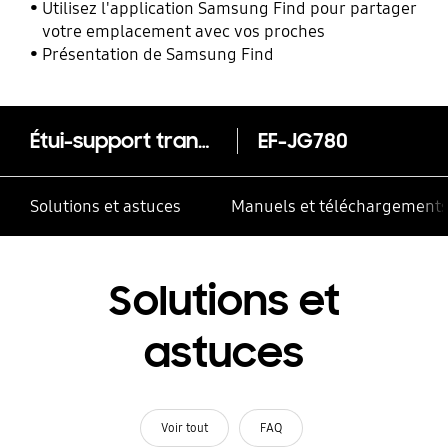
mobiles Samsung Galaxy
Utilisez l'application Samsung Find pour partager
votre emplacement avec vos proches
Présentation de Samsung Find
Étui-support transparent (Galaxy S20 FE 5G)
EF-JG780
Solutions et astuces
Manuels et téléchargement
Solutions et
astuces
Voir tout
FAQ