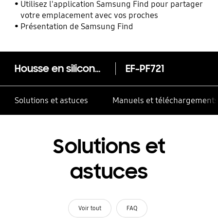
mobiles Samsung Galaxy
Utilisez l'application Samsung Find pour partager
votre emplacement avec vos proches
Présentation de Samsung Find
Housse en silicone pour Galaxy Z Flip4 avec anneau
EF-PF721
Solutions et astuces
Manuels et téléchargement
Solutions et
astuces
Voir tout
FAQ