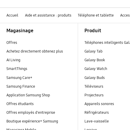
Accueil
Aide et assistance : produits
Téléphone et tablette
Acces
Footer Navigation
Magasinage
Produit
Offres
Téléphones intelligents Ga
Achetez directement obtenez plus
Galaxy Tab
AI Living
Galaxy Book
SmartThings
Galaxy Watch
Samsung Care+
Galaxy Buds
Samsung Finance
Téléviseurs
Application Samsung Shop
Projecteurs
Offres étudiants
Appareils sonores
Offres employés d'entreprise
Réfrigérateurs
Boutique expérience+ Samsung
Lave-vaisselle
Magasinez Mobile
Lessive