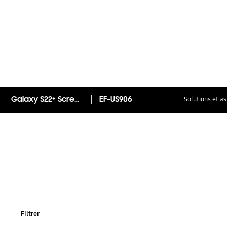
Galaxy S22+ Screen Protector
EF-US906
Solutions et a
Filtrer