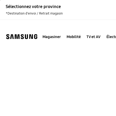
Skip
Sélectionnez votre province
to
content
*Destination d'envoi / Retrait magasin
Magasiner
Mobilité
TV et AV
Élec