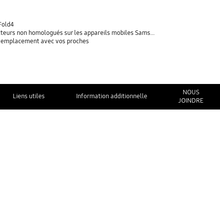
Fold4
rs non homologués sur les appareils mobiles Samsung Galaxy
re emplacement avec vos proches
NOUS
Liens utiles
Information additionnelle
JOINDRE