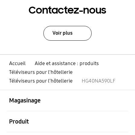
Contactez-nous
Voir plus
Accueil
Aide et assistance : produits
Téléviseurs pour l'hôtellerie
Téléviseurs pour l'hôtellerie
HG40NA590LF
ouvert
Footer Navigation
Magasinage
ouvert
Produit
ouvert