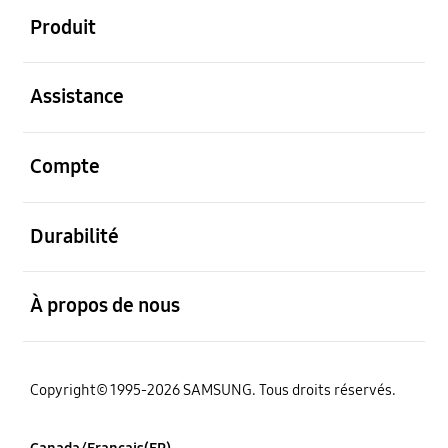
Produit
ouvert
Assistance
ouvert
Compte
ouvert
Durabilité
ouvert
À propos de nous
Copyright© 1995-2026 SAMSUNG. Tous droits réservés.
Canada/Français(FR)