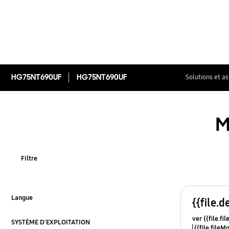
HG75NT690UF
HG75NT690UF
Solutions et a
M
Filtre
Langue
{{file.d
Cliquez pour agrandir
ver {{file.fi
SYSTÈME D'EXPLOITATION
{{file.fileM
Cliquez pour agrandir