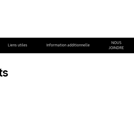
NOUS
Liens utiles
Information additionnelle
JOINDRE
ts