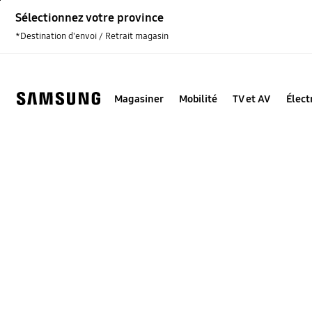
Skip
Sélectionnez votre province
to
content
*Destination d'envoi / Retrait magasin
Magasiner
Mobilité
TV et AV
Élec