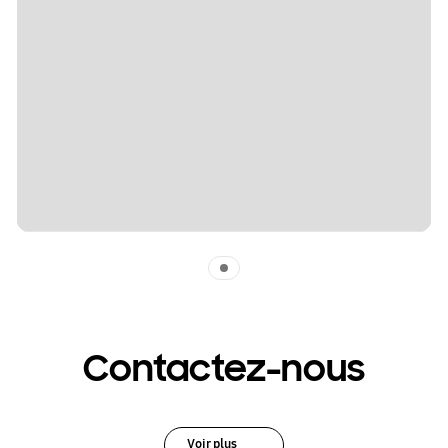
Indicator 1
Contactez-nous
Voir plus