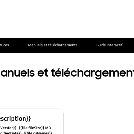
stuces
Manuels et téléchargements
Guide interactif
anuels et téléchargemen
escription}}
leVersion}}
{{file.fileSize}} MB
odifiedDate}}
{{file.osNames}}