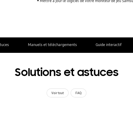
Mettre à jour le logiciel de votre moniteur de jeu Sams
stuces
Manuels et téléchargements
Guide interactif
Solutions et astuces
Voir tout
FAQ