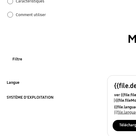
Caractéristiques
Comment utiliser
Firmware / logiciel
M
Installation / Connection
TV_autres
Filtre
tableau
Langue
{{file.d
Cliquez pour agrandir
ver {{file.fi
SYSTÈME D'EXPLOITATION
{{file.fileM
Cliquez pour agrandir
{{file.lang
{{file.lang
Téléchar