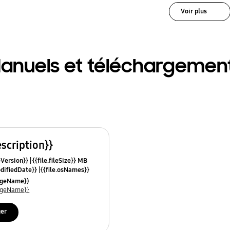
Voir plus
anuels et téléchargemen
escription}}
leVersion}}
{{file.fileSize}} MB
odifiedDate}}
{{file.osNames}}
uageName}}
uageName}}
ger