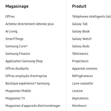
Footer Navigation
Magasinage
Produit
Offres
Téléphones intelligents Ga
Achetez directement obtenez plus
Galaxy Tab
AI Living
Galaxy Book
SmartThings
Galaxy Watch
Samsung Care+
Galaxy Buds
Samsung Finance
Téléviseurs
Application Samsung Shop
Projecteurs
Offres étudiants
Appareils sonores
Offres employés d'entreprise
Réfrigérateurs
Boutique expérience+ Samsung
Lave-vaisselle
Magasinez Mobile
Lessive
Magasinez TV
Aspirateurs
Magasinez d'appareils électroménager
Moniteurs