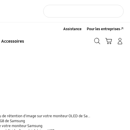
Assistance
Pour les entreprises
Recherche
Panier
CONNEXION/Inscription
Accessoires
Recherche
e rétention d'image sur votre moniteur OLED de Samsung
D G8 de Samsung
e votre moniteur Samsung