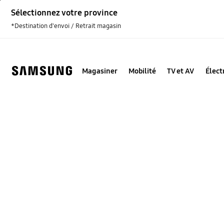
Skip
Sélectionnez votre province
to
content
*Destination d'envoi / Retrait magasin
Magasiner
Mobilité
TV et AV
Élec