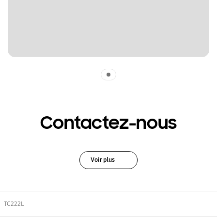
Indicator 1
Contactez-nous
Voir plus
TC222L