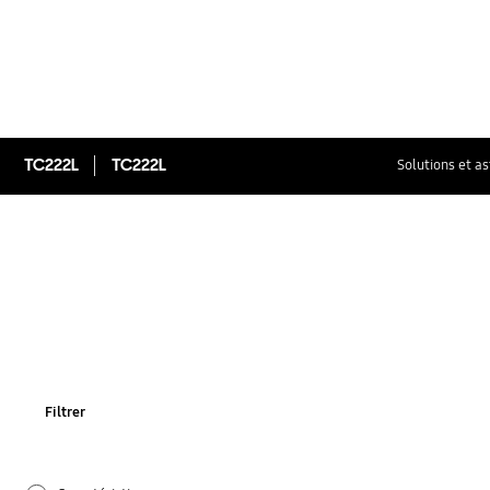
TC222L
TC222L
Solutions et a
Filtrer