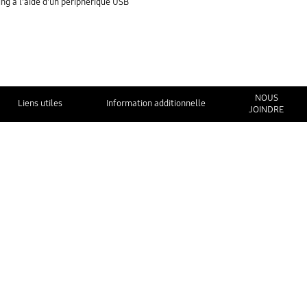
ung à l'aide d'un périphérique USB
NOUS
Liens utiles
Information additionnelle
JOINDRE