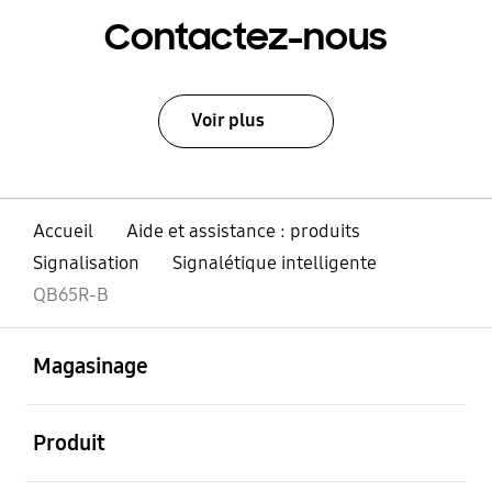
Contactez-nous
Voir plus
Accueil
Aide et assistance : produits
Signalisation
Signalétique intelligente
QB65R-B
ouvert
Footer Navigation
Magasinage
ouvert
Produit
ouvert