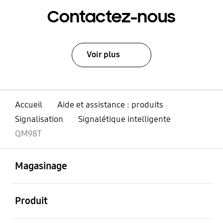
Contactez-nous
Voir plus
Accueil
Aide et assistance : produits
Signalisation
Signalétique intelligente
QM98T
ouvert
Footer Navigation
Magasinage
ouvert
Produit
ouvert