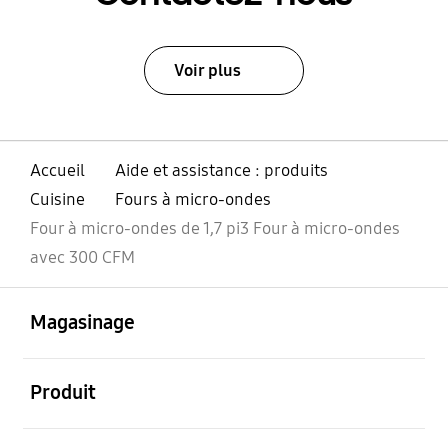
Voir plus
Accueil
Aide et assistance : produits
Cuisine
Fours à micro-ondes
Four à micro-ondes de 1,7 pi3 Four à micro-ondes
avec 300 CFM
ouvert
Footer Navigation
Magasinage
ouvert
Produit
ouvert