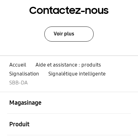
Contactez-nous
Voir plus
Accueil
Aide et assistance : produits
Signalisation
Signalétique intelligente
SBB-DA
ouvert
Footer Navigation
Magasinage
ouvert
Produit
ouvert