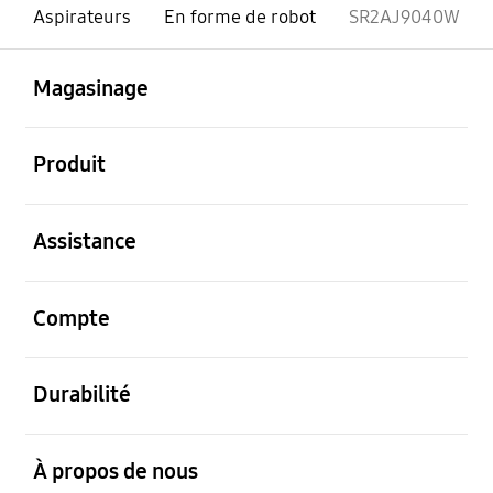
Aspirateurs
En forme de robot
SR2AJ9040W
ouvert
Footer Navigation
Magasinage
ouvert
Produit
ouvert
Assistance
ouvert
Compte
ouvert
Durabilité
ouvert
À propos de nous