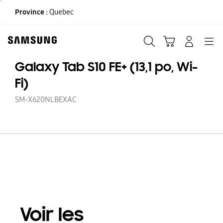
Skip
Province :
Quebec
to
content
Recherche
Panier
CONNEXION
Navigation
Galaxy Tab S10 FE+ (13,1 po, Wi-
Fi)
SM-X620NLBEXAC
Voir les