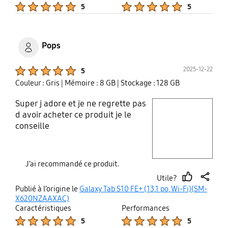
veulent la reprendre, Soyez avertis
Product Ratings :
Product Ratings :
5
5
👍
Pops
Product Ratings :
2025-12-22
5
Couleur : Gris
| Mémoire : 8 GB
| Stockage : 128 GB
Super j adore et je ne regrette pas
play video
d avoir acheter ce produit je le
conseille
Layer popup open
J’ai recommandé ce produit.
Utile?
thumb
share
Publié à l’origine le
Galaxy Tab S10 FE+ (13,1 po, Wi-Fi)(SM-
up
X620NZAAXAC)
Caractéristiques
Performances
Product Ratings :
Product Ratings :
5
5