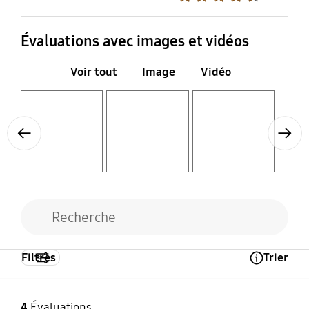
Évaluations avec images et vidéos
Voir tout
Image
Vidéo
Layer popup open
Layer popup open
Layer popup open
Previous
Next
Filtres
Trier
Open Tooltip Layer
4
Évaluations