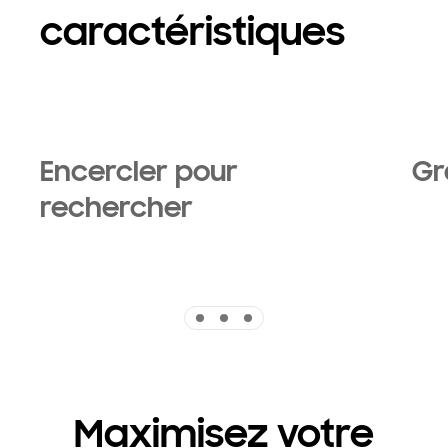
caractéristiques
Encercler pour
Gr
rechercher
Indicator 1
Indicator 2
Indicator 3
Maximisez votre