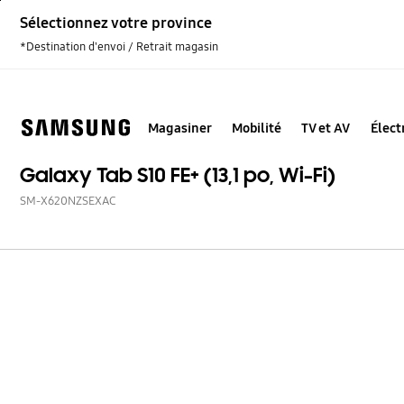
Skip
Sélectionnez votre province
to
content
*Destination d'envoi / Retrait magasin
Magasiner
Mobilité
TV et AV
Élec
Galaxy Tab S10 FE+ (13,1 po, Wi-Fi)
SM-X620NZSEXAC