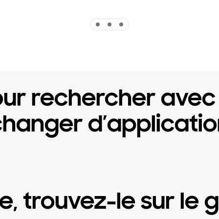
Indicator 1
Indicator 2
Indicator 3
our rechercher avec
changer d’applicatio
e, trouvez-le sur le