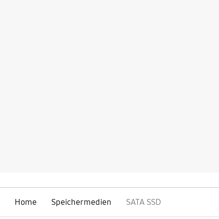
Home
Speichermedien
SATA SSD
öffnen
Footer Navigation