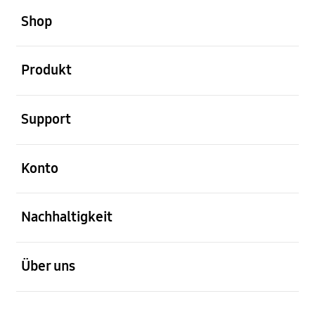
Shop
öffnen
Produkt
öffnen
Support
öffnen
Konto
öffnen
Nachhaltigkeit
öffnen
Über uns