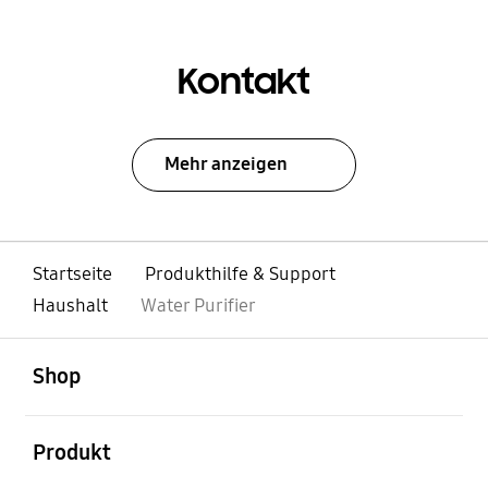
Kontakt
Mehr anzeigen
Startseite
Produkthilfe & Support
Haushalt
Water Purifier
öffnen
Footer Navigation
Shop
öffnen
Produkt