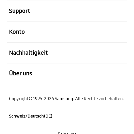
öffnen
Support
öffnen
Konto
öffnen
Nachhaltigkeit
öffnen
Über uns
Copyright© 1995-2026 Samsung. Alle Rechte vorbehalten.
Schweiz/Deutsch(DE)