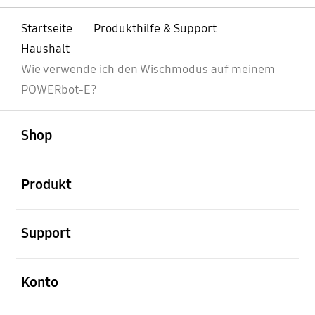
Startseite
Produkthilfe & Support
Haushalt
Wie verwende ich den Wischmodus auf meinem
POWERbot-E?
öffnen
Footer Navigation
Shop
öffnen
Produkt
öffnen
Support
öffnen
Konto
öffnen