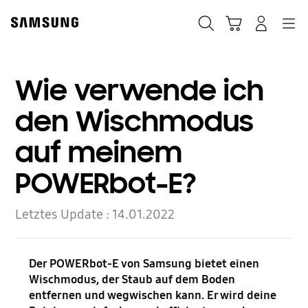
Skip
to
Suchen
Warenkorb
Anmelden
Navigation
content
Wie verwende ich
den Wischmodus
auf meinem
POWERbot-E?
Letztes Update :
14.01.2022
Der POWERbot-E von Samsung bietet einen
Wischmodus, der Staub auf dem Boden
entfernen und wegwischen kann. Er wird deine