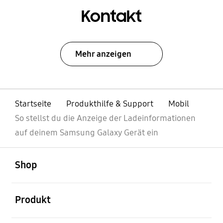
Kontakt
Mehr anzeigen
Startseite
Produkthilfe & Support
Mobil
So stellst du die Anzeige der Ladeinformationen
auf deinem Samsung Galaxy Gerät ein
öffnen
Footer Navigation
Shop
öffnen
Produkt
öffnen