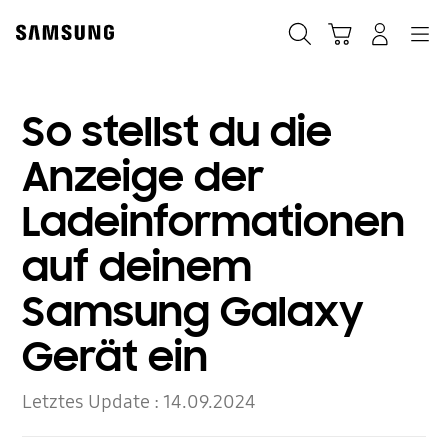
Skip
to
Suchen
Warenkorb
Anmelden
Navigation
content
So stellst du die
Anzeige der
Ladeinformationen
auf deinem
Samsung Galaxy
Gerät ein
Letztes Update :
14.09.2024