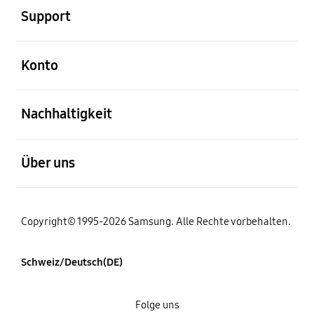
Support
öffnen
Konto
öffnen
Nachhaltigkeit
öffnen
Über uns
Copyright© 1995-2026 Samsung. Alle Rechte vorbehalten.
Schweiz/Deutsch(DE)
Folge uns