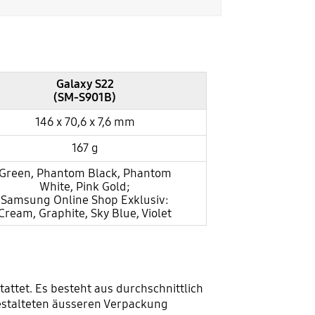
Galaxy S22
(SM-S901B)
146 x 70,6 x 7,6 mm
167 g
Green, Phantom Black, Phantom
White, Pink Gold;
Samsung Online Shop Exklusiv:
Cream, Graphite, Sky Blue, Violet
attet. Es besteht aus durchschnittlich
estalteten äusseren Verpackung