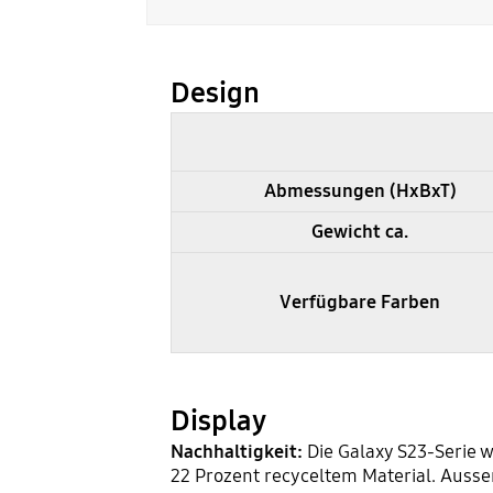
Design
Samsung Galaxy S23 und S22 im Vergleich - Design
Abmessungen (HxBxT)
Gewicht ca.
Verfügbare Farben
Display
Nachhaltigkeit:
Die Galaxy S23-Serie w
22 Prozent recyceltem Material. Auss