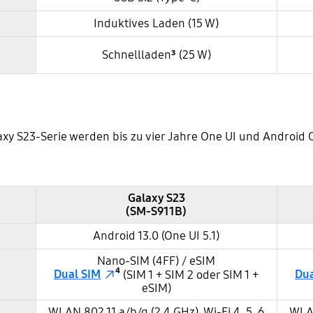
Induktives Laden (15 W)
Schnellladen
³
(25 W)
xy S23-Serie werden bis zu vier Jahre One UI und Android
Galaxy S23
(SM-S911B)
Android 13.0 (One UI 5.1)
Nano-SIM (4FF) / eSIM
Dual SIM
⁴
Dua
(SIM 1 + SIM 2 oder SIM 1 +
eSIM)
WLAN 802.11 a/b/g (2,4 GHz), Wi-Fi 4, 5, 6
WLAN