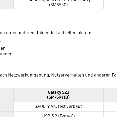
(SM8550)
nn unter anderem folgende Laufzeiten bieten:
n.
den.
tunden.
.
e nach Netzwerkumgebung, Nutzerverhalten und anderen Fak
Galaxy S23
(SM-S911B)
3.900 mAh, fest verbaut
USB 3.2 (Type-C)