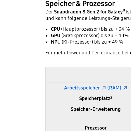
Speicher & Prozessor
8
Der
Snapdragon 8 Gen 2 for Galaxy
is
und kann folgende Leistungs-Steigeru
CPU
(Hauptprozessor) bis zu + 34 %
GPU
(Grafikprozessor) bis zu + 4 1%
NPU
(KI-Prozessor) bis zu + 49 %
Für mehr Power und Performance beim
Samsung Galaxy S23 und S22 im Vergleich - Speicher & Prozessor
Arbeitsspeicher
(RAM)
Speicherplatz²
Speicher-Erweiterung
Prozessor