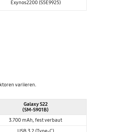
Exynos2200 (S5E9925)
toren variieren.
Galaxy S22
(SM-S901B)
3.700 mAh, fest verbaut
USB 3.2 (Type-C)