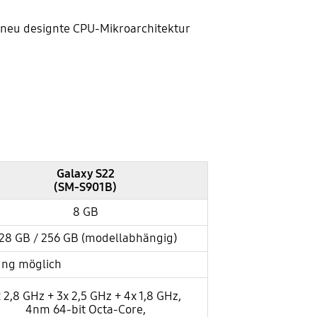
e neu designte CPU-Mikroarchitektur
Galaxy S22
(SM-S901B)
8 GB
28 GB / 256 GB (modellabhängig)
ung möglich
x 2,8 GHz + 3x 2,5 GHz + 4x 1,8 GHz,
4nm 64-bit Octa-Core,