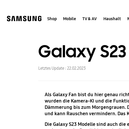
Skip
to
content
Shop
Mobile
TV & AV
Haushalt
Galaxy S23 
Letztes Update :
22.02.2023
Als Galaxy Fan bist du hier genau ric
wurden die Kamera-KI und die Funktio
Dämmerung bis zum Morgengrauen. Der 
und kann Rauschen vermindern. Das Ka
Die Galaxy S23 Modelle sind auch die