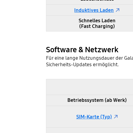
Induktives Laden
Schnelles Laden
(Fast Charging)
Software & Netzwerk
Für eine lange Nutzungsdauer der Gala
Sicherheits-Updates ermöglicht.
Samsung Galaxy S23 und S22 im Vergleich - Software & Netzwerk
Betriebssystem (ab Werk)
SIM-Karte (Typ)