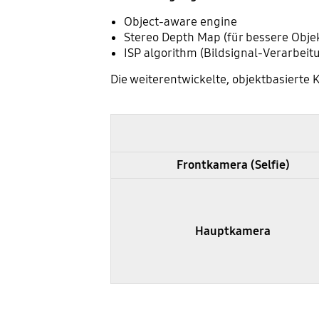
Object-aware engine
Stereo Depth Map (für bessere Objek
ISP algorithm (Bildsignal-Verarbei
Die weiterentwickelte, objektbasierte 
Samsung Galaxy S23 und S22 im Vergleich - Kamera
Frontkamera (Selfie)
Hauptkamera