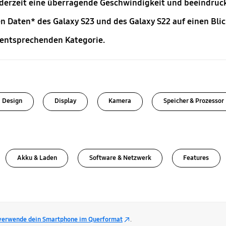
jederzeit eine überragende Geschwindigkeit und beeindruc
n Daten* des Galaxy S23 und des Galaxy S22 auf einen Blic
 entsprechenden Kategorie.
Design
Display
Kamera
Speicher & Prozessor
Akku & Laden
Software & Netzwerk
Features
verwende dein Smartphone im Querformat
.