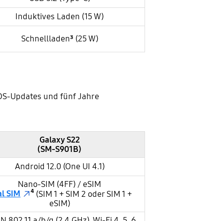
Induktives Laden (15 W)
Schnellladen
³
(25 W)
 OS-Updates und fünf Jahre
Galaxy S22
(SM-S901B)
Android 12.0 (One UI 4.1)
Nano-SIM (4FF) / eSIM
l SIM
⁴
(SIM 1 + SIM 2 oder SIM 1 +
eSIM)
 802.11 a/b/g (2,4 GHz), Wi-Fi 4, 5, 6