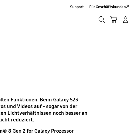
Support
Für Geschäftskunden
Suchen
Warenkorb
Anmelden/Registrieren
Suchen
ollen Funktionen. Beim Galaxy S23
s und Videos auf - sogar von der
en Lichtverhältnissen noch besser an
icht reduziert.
n® 8 Gen 2 for Galaxy Prozessor