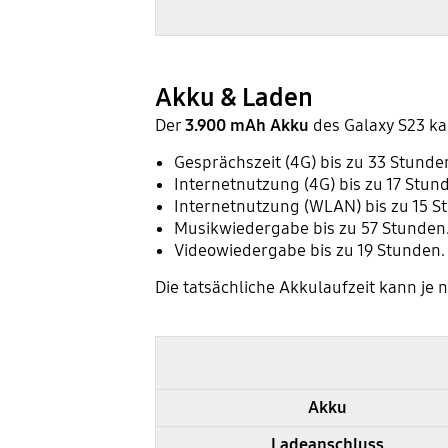
Akku & Laden
Der
3.900 mAh Akku
des Galaxy S23 ka
Gesprächszeit (4G) bis zu 33 Stunde
Internetnutzung (4G) bis zu 17 Stun
Internetnutzung (WLAN) bis zu 15 S
Musikwiedergabe bis zu 57 Stunden
Videowiedergabe bis zu 19 Stunden.
Die tatsächliche Akkulaufzeit kann j
Samsung Galaxy S23 und S22 im Vergleich - Akku & Laden
Akku
Ladeanschluss