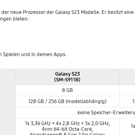
t der neue Prozessor der Galaxy S23 Modelle. Er besitzt ein
ngen bieten:
 Spielen und in deinen Apps.
Galaxy S23
(SM-S911B)
8 GB
128 GB / 256 GB (modellabhängig)
1
keine Speicher-Erweiter
1x 3,36 GHz + 4x 2,8 GHz + 3x 2,0 GHz,
1
4nm 64-bit Octa-Core,
Snapdragon® 8 Gen 2 for Galaxy