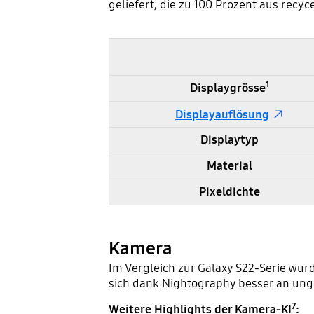
geliefert, die zu 100 Prozent aus recyc
Samsung Galaxy S23 und S22 im Vergleich - Display
Displaygrösse¹
Displayauflösung
Displaytyp
Material
Pixeldichte
Kamera
Im Vergleich zur Galaxy S22-Serie wur
sich dank Nightography besser an ungü
7
Weitere Highlights der Kamera-KI
: