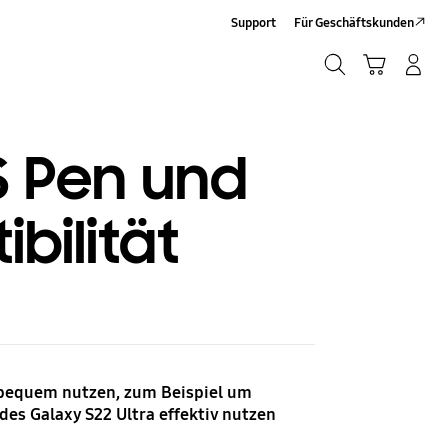
Support
Für Geschäftskunden
Suchen
Warenkorb
Anmelden/Registrieren
Suchen
S Pen und
bilität
d bequem nutzen, zum Beispiel um
es Galaxy S22 Ultra effektiv nutzen