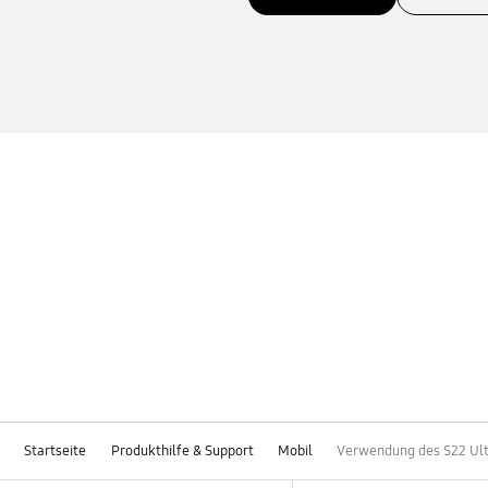
Startseite
Produkthilfe & Support
Mobil
Verwendung des S22 Ultr
Footer Navigation