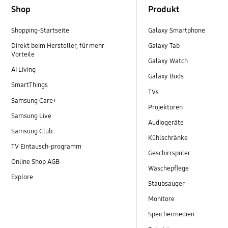
Shop
Produkt
Shopping-Startseite
Galaxy Smartphone
Direkt beim Hersteller, für mehr
Galaxy Tab
Vorteile
Galaxy Watch
AI Living
Galaxy Buds
SmartThings
TVs
Samsung Care+
Projektoren
Samsung Live
Audiogeräte
Samsung Club
Kühlschränke
TV Eintausch-programm
Geschirrspüler
Online Shop AGB
Wäschepflege
Explore
Staubsauger
Monitore
Speichermedien