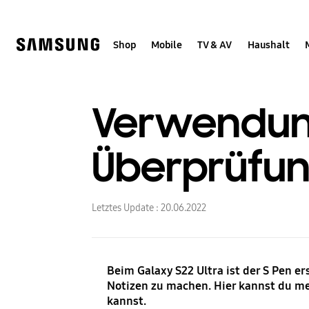
Skip
to
content
Shop
Mobile
TV & AV
Haushalt
Verwendung
Überprüfung
Letztes Update :
20.06.2022
Beim Galaxy S22 Ultra ist der S Pen 
Notizen zu machen. Hier kannst du meh
kannst.