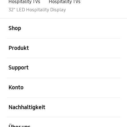
Hospitality TVs
Hospitality TVs
32" LED Hospitality Display
öffnen
Footer Navigation
Shop
öffnen
Produkt
öffnen
Support
öffnen
Konto
öffnen
Nachhaltigkeit
öffnen
Über uns