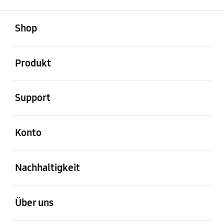
öffnen
Footer Navigation
Shop
öffnen
Produkt
öffnen
Support
öffnen
Konto
öffnen
Nachhaltigkeit
öffnen
Über uns